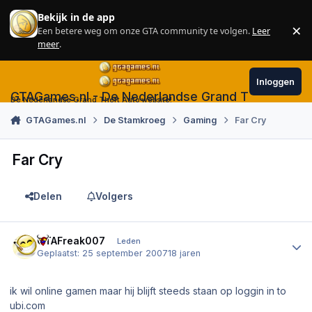
Skip to content
Bekijk in de app
×
Een betere weg om onze GTA community te volgen.
Leer
Sl
meer
.
Inloggen
GTAGames.nl - De Nederlandse Grand Theft Auto
De Nederlandse Grand Theft Auto website!
GTAGames.nl
De Stamkroeg
Gaming
Far Cry
Far Cry
Delen
Volgers
Author stats
GTAFreak007
Leden
Geplaatst:
25 september 2007
18 jaren
ik wil online gamen maar hij blijft steeds staan op loggin in to
ubi.com