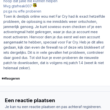
hoop dat jullie me kunnen helpen
Mvg gtafreak007
ps:ga nu effe proberen
Toen ik destijds online wou met Far Cry had ik exact hetzelfde
probleem, de oplossing is me inmiddels weer ontschoten,
jammerlijk genoeg. Je kunt sowieso even checken of je een
activeringmail hebt gekregen, waar je dus je account mee
moet activeren. Hiervoor dien je dus eerst wel een account
aangemaakt te hebben, speciaal voor Far Cry. Heb je dit alles
gedaan, kijk dan even de firewall na of deze iets blokkeert of
iets dergelijks. Dit is in vele gevallen het probleem, controleer
daar goed dus. Tot slot kun je even proberen de nieuwste
patch te downloaden, dat is volgens mij patch 1.4 (weet ik niet
helemaal zeker).
Reageren
Een reactie plaatsen
Je kan nu een reactie plaatsen en pas achteraf registreren.