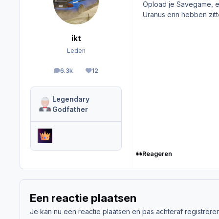
Opload je Savegame, en
Uranus erin hebben zit
ikt
Leden
6.3k
12
berichten
Reputation
Legendary
Godfather
Reageren
Een reactie plaatsen
Je kan nu een reactie plaatsen en pas achteraf registreren. 