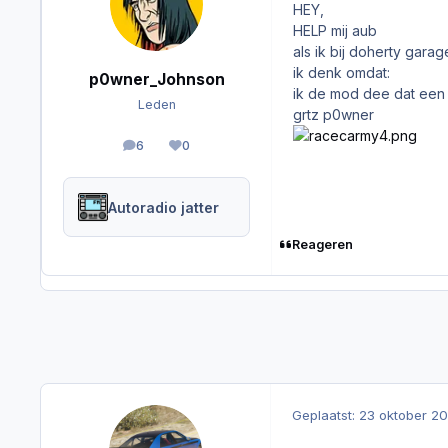
HEY,
HELP mij aub
als ik bij doherty gara
ik denk omdat:
p0wner_Johnson
ik de mod dee dat een 
Leden
grtz p0wner
6
0
berichten
Reputation
Autoradio jatter
Reageren
Geplaatst:
23 oktober 2