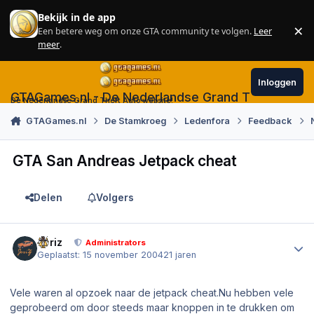
Skip to content
Bekijk in de app
×
Een betere weg om onze GTA community te volgen.
Leer
Sl
meer
.
Inloggen
GTAGames.nl - De Nederlandse Grand Theft Auto
De Nederlandse Grand Theft Auto website!
GTAGames.nl
De Stamkroeg
Ledenfora
Feedback
GTA San Andreas Jetpack cheat
Delen
Volgers
Author stats
Joriz
Administrators
Geplaatst:
15 november 2004
21 jaren
Vele waren al opzoek naar de jetpack cheat.Nu hebben vele
geprobeerd om door steeds maar knoppen in te drukken om