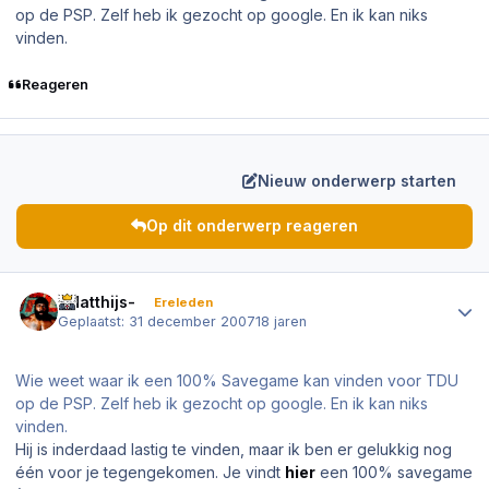
op de PSP. Zelf heb ik gezocht op google. En ik kan niks
vinden.
Reageren
Nieuw onderwerp starten
Op dit onderwerp reageren
Author stats
-Matthijs-
Ereleden
Geplaatst:
31 december 2007
18 jaren
Wie weet waar ik een 100% Savegame kan vinden voor TDU
op de PSP. Zelf heb ik gezocht op google. En ik kan niks
vinden.
Hij is inderdaad lastig te vinden, maar ik ben er gelukkig nog
één voor je tegengekomen. Je vindt
hier
een 100% savegame