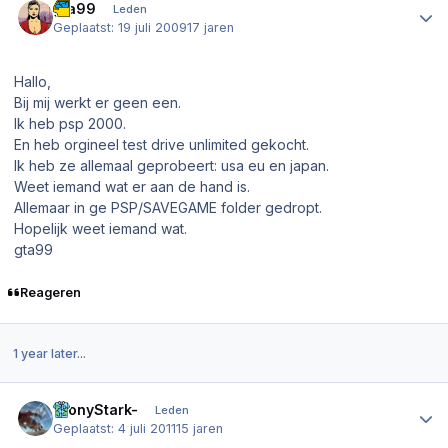
gta99
Leden
Geplaatst:
19 juli 2009
17 jaren
Hallo,
Bij mij werkt er geen een.
Ik heb psp 2000.
En heb orgineel test drive unlimited gekocht.
Ik heb ze allemaal geprobeert: usa eu en japan.
Weet iemand wat er aan de hand is.
Allemaar in ge PSP/SAVEGAME folder gedropt.
Hopelijk weet iemand wat.
gta99
Reageren
1 year later...
Author stats
-TonyStark-
Leden
Geplaatst:
4 juli 2011
15 jaren