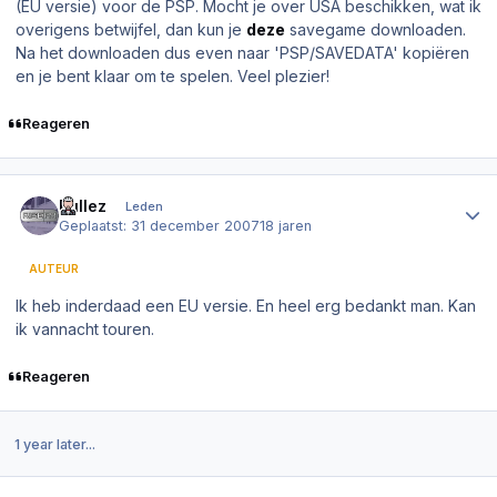
(EU versie) voor de PSP. Mocht je over USA beschikken, wat ik
overigens betwijfel, dan kun je
deze
savegame downloaden.
Na het downloaden dus even naar 'PSP/SAVEDATA' kopiëren
en je bent klaar om te spelen. Veel plezier!
Reageren
Author stats
Rullez
Leden
Geplaatst:
31 december 2007
18 jaren
AUTEUR
Ik heb inderdaad een EU versie. En heel erg bedankt man. Kan
ik vannacht touren.
Reageren
1 year later...
Author stats