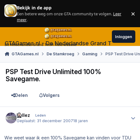
Skip to content
Bekijk in de app
×
Een betere weg om onze GTA community te volgen.
Leer
Sl
meer
.
Inloggen
GTAGames.nl - De Nederlandse Grand Theft Auto
De Nederlandse Grand Theft Auto website!
GTAGames.nl
De Stamkroeg
Gaming
PSP Test Drive U
PSP Test Drive Unlimited 100%
Savegame.
Delen
Volgers
Author stats
Rullez
Leden
Geplaatst:
31 december 2007
18 jaren
Wie weet waar ik een 100% Savegame kan vinden voor TDU