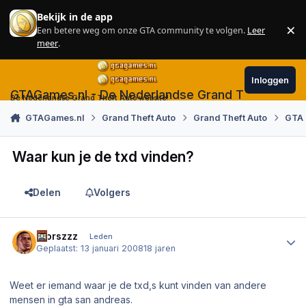
Skip to content
Bekijk in de app
×
Een betere weg om onze GTA community te volgen.
Leer
Sl
meer
.
Inloggen
GTAGames.nl - De Nederlandse Grand Theft Auto
De Nederlandse Grand Theft Auto website!
GTAGames.nl
Grand Theft Auto
Grand Theft Auto
GTA
Waar kun je de txd vinden?
Delen
Volgers
Author stats
Sjorszzz
Leden
Geplaatst:
13 januari 2008
18 jaren
Weet er iemand waar je de txd,s kunt vinden van andere
mensen in gta san andreas.