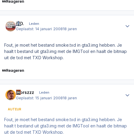
Reageren
Author stats
K.O.
Leden
Geplaatst:
14 januari 2008
18 jaren
Fout, je moet het bestand smoke.txd in gta3.img hebben. Je
haalt t bestand uit gta3.img met de IMGTool en haalt de bitmap
uit de txd met TXD Workshop.
Reageren
Author stats
Sjorszzz
Leden
Geplaatst:
15 januari 2008
18 jaren
AUTEUR
Fout, je moet het bestand smoke.txd in gta3.img hebben. Je
haalt t bestand uit gta3.img met de IMGTool en haalt de bitmap
uit de txd met TXD Workshop.