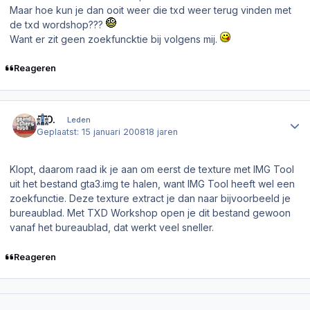
Maar hoe kun je dan ooit weer die txd weer terug vinden met
de txd wordshop???
Want er zit geen zoekfuncktie bij volgens mij.
Reageren
Author stats
K.O.
Leden
Geplaatst:
15 januari 2008
18 jaren
Klopt, daarom raad ik je aan om eerst de texture met IMG Tool
uit het bestand gta3.img te halen, want IMG Tool heeft wel een
zoekfunctie. Deze texture extract je dan naar bijvoorbeeld je
bureaublad. Met TXD Workshop open je dit bestand gewoon
vanaf het bureaublad, dat werkt veel sneller.
Reageren