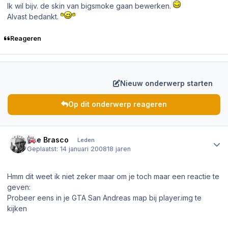
Ik wil bijv. de skin van bigsmoke gaan bewerken.
Alvast bedankt.
Reageren
Nieuw onderwerp starten
Op dit onderwerp reageren
Author stats
The Brasco
Leden
Geplaatst:
14 januari 2008
18 jaren
Hmm dit weet ik niet zeker maar om je toch maar een reactie te
geven:
Probeer eens in je GTA San Andreas map bij player.img te
kijken