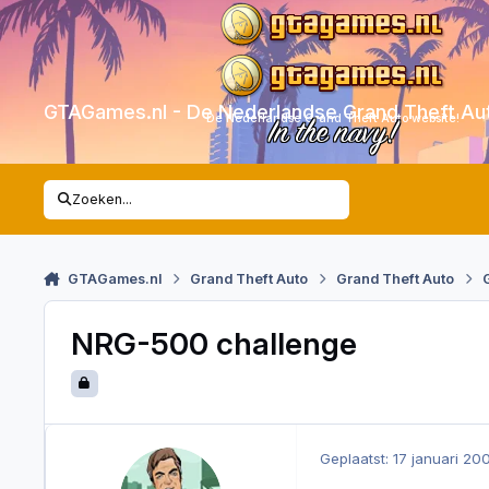
Skip to content
GTAGames.nl - De Nederlandse Grand Theft Au
De Nederlandse Grand Theft Auto website!
In the navy!
Zoeken...
GTAGames.nl
Grand Theft Auto
Grand Theft Auto
NRG-500 challenge
Geplaatst:
17 januari 20