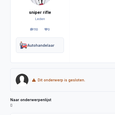
sniper rifle
Leden
110
0
berichten
Reputation
Autohandelaar
Dit onderwerp is gesloten.
Naar onderwerpenlijst