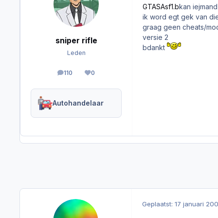
GTASAsf1.b
kan iejmand
ik word egt gek van di
graag geen cheats/mo
versie 2
sniper rifle
bdankt
Leden
110
0
berichten
Reputation
Autohandelaar
Geplaatst:
17 januari 20