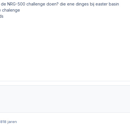
 de NRG-500 challenge doen? die ene dinges bij easter basin
e chalenge
ds
08
18 jaren