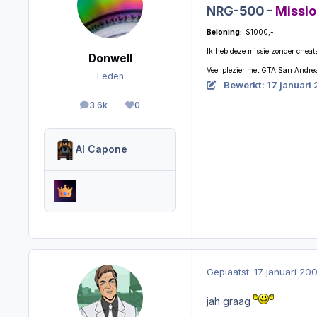
NRG-500 -
Missio
Beloning:
$1000,-
Ik heb deze missie zonder cheats
Donwell
Veel plezier met GTA San Andre
Leden
Bewerkt:
17 januari
3.6k
0
berichten
Reputation
Al Capone
Geplaatst:
17 januari 20
jah graag