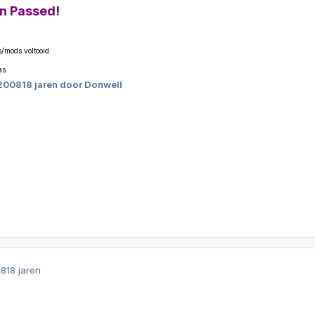
n Passed!
/mods voltooid.
as.
 2008
18 jaren
door Donwell
08
18 jaren