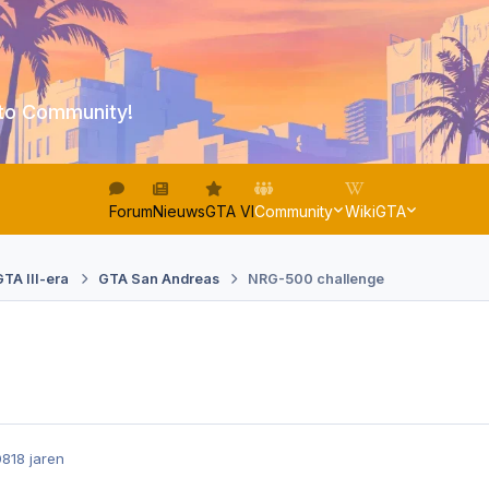
to Community!
Forum
Nieuws
GTA VI
Community
WikiGTA
GTA III-era
GTA San Andreas
NRG-500 challenge
08
18 jaren