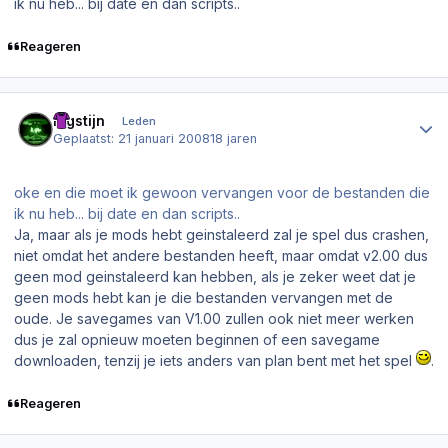
ik nu heb... bij date en dan scripts..
Reageren
Author stats
Bigstijn
Leden
Geplaatst:
21 januari 2008
18 jaren
oke en die moet ik gewoon vervangen voor de bestanden die
ik nu heb... bij date en dan scripts..
Ja, maar als je mods hebt geinstaleerd zal je spel dus crashen,
niet omdat het andere bestanden heeft, maar omdat v2.00 dus
geen mod geinstaleerd kan hebben, als je zeker weet dat je
geen mods hebt kan je die bestanden vervangen met de
oude. Je savegames van V1.00 zullen ook niet meer werken
dus je zal opnieuw moeten beginnen of een savegame
downloaden, tenzij je iets anders van plan bent met het spel
.
Reageren