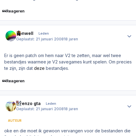
Reageren
Author stats
Donwell
Leden
Geplaatst:
21 januari 2008
18 jaren
Er is geen patch om hem naar V2 te zetten, maar wel twee
bestandjes waarmee je V2 savegames kunt spelen. Om precies
te zijn, zijn dat
deze
bestandjes.
Reageren
Author stats
lorenzo gta
Leden
Geplaatst:
21 januari 2008
18 jaren
AUTEUR
oke en die moet ik gewoon vervangen voor de bestanden die