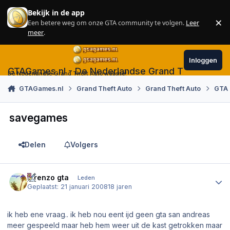
Skip to content
Bekijk in de app
×
Een betere weg om onze GTA community te volgen.
Leer
Sl
meer
.
Inloggen
GTAGames.nl - De Nederlandse Grand Theft Auto
De Nederlandse Grand Theft Auto website!
GTAGames.nl
Grand Theft Auto
Grand Theft Auto
GTA 
savegames
Delen
Volgers
Author stats
lorenzo gta
Leden
Geplaatst:
21 januari 2008
18 jaren
ik heb ene vraag.. ik heb nou eent ijd geen gta san andreas
meer gespeeld maar heb hem weer uit de kast getrokken maar