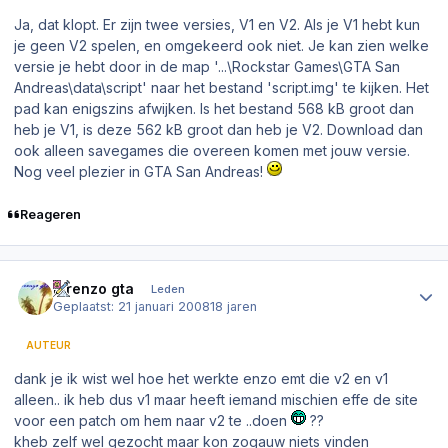
Ja, dat klopt. Er zijn twee versies, V1 en V2. Als je V1 hebt kun
je geen V2 spelen, en omgekeerd ook niet. Je kan zien welke
versie je hebt door in de map
'...\Rockstar Games\GTA San
Andreas\data\script'
naar het bestand
'script.img'
te kijken. Het
pad kan enigszins afwijken. Is het bestand 568 kB groot dan
heb je V1, is deze 562 kB groot dan heb je V2. Download dan
ook alleen savegames die overeen komen met jouw versie.
Nog veel plezier in GTA San Andreas!
Reageren
Author stats
lorenzo gta
Leden
Geplaatst:
21 januari 2008
18 jaren
AUTEUR
dank je ik wist wel hoe het werkte enzo emt die v2 en v1
alleen.. ik heb dus v1 maar heeft iemand mischien effe de site
voor een patch om hem naar v2 te ..doen
??
kheb zelf wel gezocht maar kon zogauw niets vinden