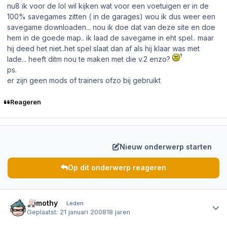
nu8 ik voor de lol wil kijken wat voor een voetuigen er in de
100% savegames zitten ( in de garages) wou ik dus weer een
savegame downloaden... nou ik doe dat van deze site en doe
hem in de goede map.. ik laad de savegame in eht spel.. maar
hij deed het niet..het spel slaat dan af als hij klaar was met
lade... heeft ditm nou te maken met die v.2 enzo?
ps.
er zijn geen mods of trainers ofzo bij gebruikt
Reageren
Nieuw onderwerp starten
Op dit onderwerp reageren
Author stats
.Timothy
Leden
Geplaatst:
21 januari 2008
18 jaren