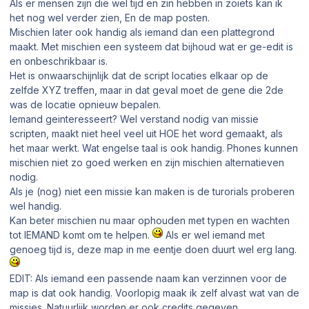
Als er mensen zijn die wel tijd en zin hebben in zoiets kan ik
het nog wel verder zien, En de map posten.
Mischien later ook handig als iemand dan een plattegrond
maakt. Met mischien een systeem dat bijhoud wat er ge-edit is
en onbeschrikbaar is.
Het is onwaarschijnlijk dat de script locaties elkaar op de
zelfde XYZ treffen, maar in dat geval moet de gene die 2de
was de locatie opnieuw bepalen.
Iemand geinteresseert? Wel verstand nodig van missie
scripten, maakt niet heel veel uit HOE het word gemaakt, als
het maar werkt. Wat engelse taal is ook handig. Phones kunnen
mischien niet zo goed werken en zijn mischien alternatieven
nodig.
Als je (nog) niet een missie kan maken is de turorials proberen
wel handig.
Kan beter mischien nu maar ophouden met typen en wachten
tot IEMAND komt om te helpen.
Als er wel iemand met
genoeg tijd is, deze map in me eentje doen duurt wel erg lang.
EDIT: Als iemand een passende naam kan verzinnen voor de
map is dat ook handig. Voorlopig maak ik zelf alvast wat van de
missies. Natuurlijk worden er ook credits gegeven.