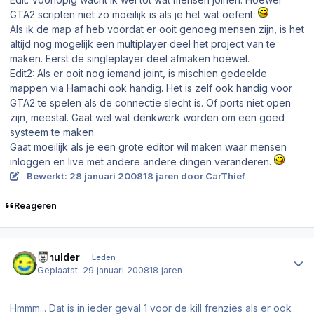
GTA2 scripten niet zo moeilijk is als je het wat oefent.
Als ik de map af heb voordat er ooit genoeg mensen zijn, is het
altijd nog mogelijk een multiplayer deel het project van te
maken. Eerst de singleplayer deel afmaken hoewel.
Edit2: Als er ooit nog iemand joint, is mischien gedeelde
mappen via Hamachi ook handig. Het is zelf ook handig voor
GTA2 te spelen als de connectie slecht is. Of ports niet open
zijn, meestal. Gaat wel wat denkwerk worden om een goed
systeem te maken.
Gaat moeilijk als je een grote editor wil maken waar mensen
inloggen en live met andere andere dingen veranderen.
Bewerkt:
28 januari 2008
18 jaren
door CarThief
Reageren
Author stats
ll.mulder
Leden
Geplaatst:
29 januari 2008
18 jaren
Hmmm... Dat is in ieder geval 1 voor de kill frenzies als er ook