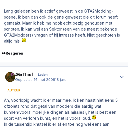
Lang geleden ben ik actief geweest in de GTA2Modding-
scene, ik ben dan ook de gene geweest die dit forum heeft
gemaakt. Maar ik heb me nooit echt bezig gehouden met
scripten. Ik kan wel aan Sektor (een van de meest bekende
GTA2Modders) vragen of hij intresse heeft. Niet geschoten is
altijd mis.
Reageren
Author stats
CarThief
Leden
Geplaatst:
14 mei 2008
18 jaren
AUTEUR
Ah, voorlopig wacht ik er maar mee. Ik ken haast niet eens 5
ofzoiets rond dat getal van modders die aardig wat
kunnen(vooral moeilijke dingen als missies), het is best een
soort van verloren kunst, en het is vooral oud.
In de tussentijd knutsel ik er af en toe nog wel eens aan,