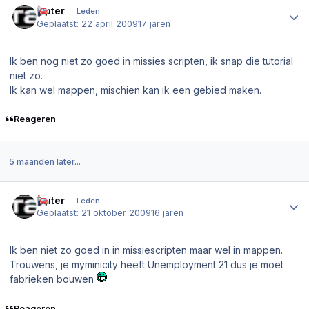
water
Leden
Geplaatst:
22 april 2009
17 jaren
Ik ben nog niet zo goed in missies scripten, ik snap die tutorial
niet zo.
Ik kan wel mappen, mischien kan ik een gebied maken.
Reageren
5 maanden later...
Author stats
water
Leden
Geplaatst:
21 oktober 2009
16 jaren
Ik ben niet zo goed in in missiescripten maar wel in mappen.
Trouwens, je myminicity heeft Unemployment 21 dus je moet
fabrieken bouwen
Reageren