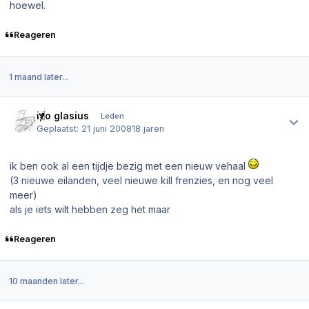
hoewel.
Reageren
1 maand later...
Author stats
ivo glasius
Leden
Geplaatst:
21 juni 2008
18 jaren
ik ben ook al een tijdje bezig met een nieuw vehaal
(3 nieuwe eilanden, veel nieuwe kill frenzies, en nog veel
meer)
als je iets wilt hebben zeg het maar
Reageren
10 maanden later...
Author stats