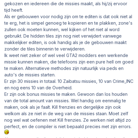
gekozen en iedereen die de missies maakt, als hij/zij ervoor
tijd heeft.
Als er gebouwen voor nodig zijn om te editen is dat ook niet al
te erg, het is simpel genoeg te kopieren en te plakken, zone's
zullen ook moeten kunnen, wel kijken of het niet al word
gebruikt. De hidden tiles zijn nog niet verwijdert vanwege
makkelijker editen, is ook handig als je de gebouwen maakt
zonder de tiles binnenin te verwijderen.
Ik weet niet zeker of wel veel GTA2 modders een werkende
missie kunnen maken, die telefoons zijn een pure hell om goed
te maken. Alternatieve methodes zijn natuurlijk via peds en
auto's de missies starten.
Er zijn 30 missies in totaal. 10 Zaibatsu missies, 10 van Crime_INC
en nog eens 10 van de Overheid.
Er zijn ook bonus missies te maken. Gewoon dan los houden
van de total amount van missies. Wel handig om eenmalig te
maken, ook als je faalt. Kill frenzies en dergelijke zijn ook
welkom als ze niet in de weg van de missies staan. Moet zelf
nog wel wat oefenen met Kill frenzies. Ze werken niet altijd zo
perfect, en de compiler is niet bepaald precies met zijn errors.