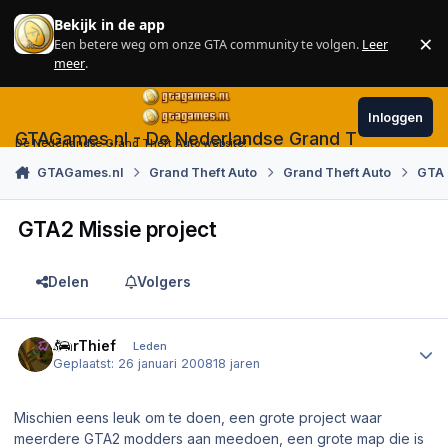
Skip to content
Bekijk in de app
×
Een betere weg om onze GTA community te volgen.
Leer
Sl
meer
.
Inloggen
GTAGames.nl - De Nederlandse Grand Theft Auto
De Nederlandse Grand Theft Auto website!
GTAGames.nl
Grand Theft Auto
Grand Theft Auto
GTA
GTA2 Missie project
Delen
Volgers
Author stats
CarThief
Leden
Geplaatst:
26 januari 2008
18 jaren
Mischien eens leuk om te doen, een grote project waar
meerdere GTA2 modders aan meedoen, een grote map die is