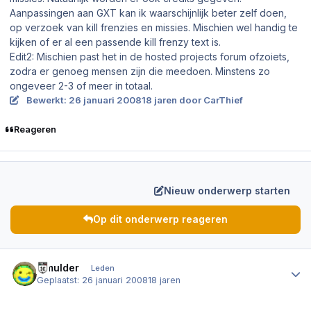
Aanpassingen aan GXT kan ik waarschijnlijk beter zelf doen,
op verzoek van kill frenzies en missies. Mischien wel handig te
kijken of er al een passende kill frenzy text is.
Edit2: Mischien past het in de hosted projects forum ofzoiets,
zodra er genoeg mensen zijn die meedoen. Minstens zo
ongeveer 2-3 of meer in totaal.
Bewerkt:
26 januari 2008
18 jaren
door CarThief
Reageren
Nieuw onderwerp starten
Op dit onderwerp reageren
Author stats
ll.mulder
Leden
Geplaatst:
26 januari 2008
18 jaren