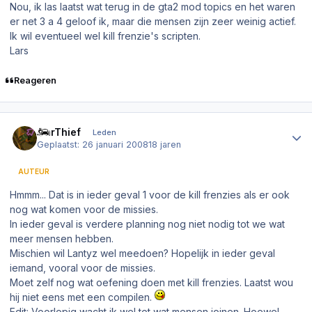
Nou, ik las laatst wat terug in de gta2 mod topics en het waren
er net 3 a 4 geloof ik, maar die mensen zijn zeer weinig actief.
Ik wil eventueel wel kill frenzie's scripten.
Lars
Reageren
Author stats
CarThief
Leden
Geplaatst:
26 januari 2008
18 jaren
AUTEUR
Hmmm... Dat is in ieder geval 1 voor de kill frenzies als er ook
nog wat komen voor de missies.
In ieder geval is verdere planning nog niet nodig tot we wat
meer mensen hebben.
Mischien wil Lantyz wel meedoen? Hopelijk in ieder geval
iemand, vooral voor de missies.
Moet zelf nog wat oefening doen met kill frenzies. Laatst wou
hij niet eens met een compilen.
Edit: Voorlopig wacht ik wel tot wat mensen joinen. Hoewel