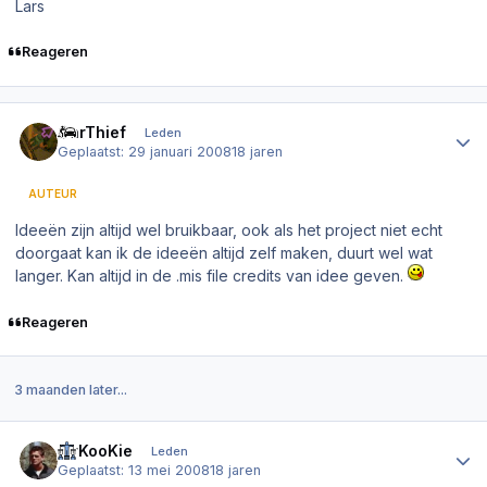
Lars
Reageren
Author stats
CarThief
Leden
Geplaatst:
29 januari 2008
18 jaren
AUTEUR
Ideeën zijn altijd wel bruikbaar, ook als het project niet echt
doorgaat kan ik de ideeën altijd zelf maken, duurt wel wat
langer. Kan altijd in de .mis file credits van idee geven.
Reageren
3 maanden later...
Author stats
MrKooKie
Leden
Geplaatst:
13 mei 2008
18 jaren