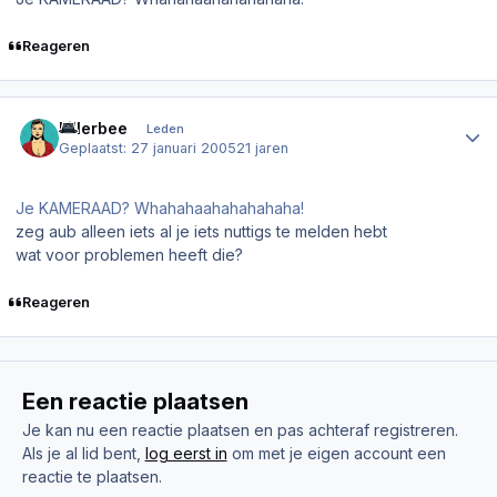
Reageren
Author stats
killerbee
Leden
Geplaatst:
27 januari 2005
21 jaren
Je KAMERAAD? Whahahaahahahahaha!
zeg aub alleen iets al je iets nuttigs te melden hebt
wat voor problemen heeft die?
Reageren
Een reactie plaatsen
Je kan nu een reactie plaatsen en pas achteraf registreren.
Als je al lid bent,
log eerst in
om met je eigen account een
reactie te plaatsen.