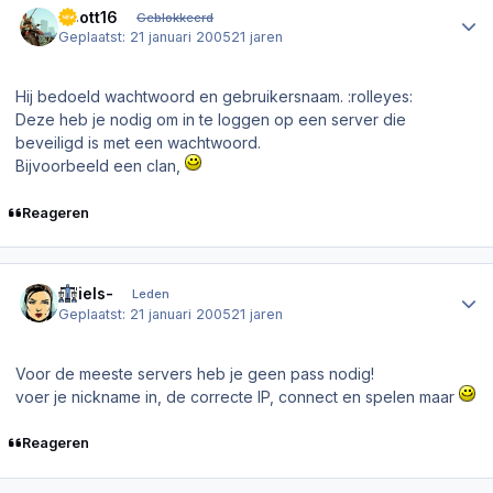
Scott16
Geblokkeerd
Geplaatst:
21 januari 2005
21 jaren
Hij bedoeld wachtwoord en gebruikersnaam. :rolleyes:
Deze heb je nodig om in te loggen op een server die
beveiligd is met een wachtwoord.
Bijvoorbeeld een clan,
Reageren
Author stats
-Niels-
Leden
Geplaatst:
21 januari 2005
21 jaren
Voor de meeste servers heb je geen pass nodig!
voer je nickname in, de correcte IP, connect en spelen maar
Reageren