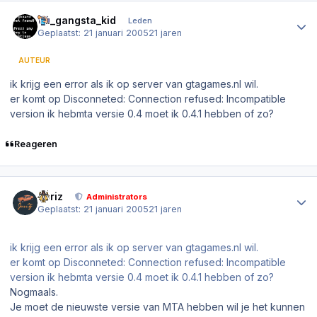
Author stats
da_gangsta_kid
Leden
Geplaatst:
21 januari 2005
21 jaren
AUTEUR
ik krijg een error als ik op server van gtagames.nl wil.
er komt op Disconneted: Connection refused: Incompatible
version ik hebmta versie 0.4 moet ik 0.4.1 hebben of zo?
Reageren
Author stats
Joriz
Administrators
Geplaatst:
21 januari 2005
21 jaren
ik krijg een error als ik op server van gtagames.nl wil.
er komt op Disconneted: Connection refused: Incompatible
version ik hebmta versie 0.4 moet ik 0.4.1 hebben of zo?
Nogmaals.
Je moet de nieuwste versie van MTA hebben wil je het kunnen