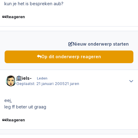
kun je het is bespreken aub?
Reageren
Nieuw onderwerp starten
Op dit onderwerp reageren
Author stats
-Niels-
Leden
Geplaatst:
21 januari 2005
21 jaren
eej,
leg ff beter uit graag
Reageren
Author stats