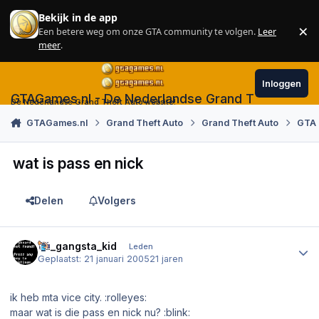
Skip to content
Bekijk in de app
×
Een betere weg om onze GTA community te volgen.
Leer
Sl
meer
.
Inloggen
GTAGames.nl - De Nederlandse Grand Theft Auto
De Nederlandse Grand Theft Auto website!
GTAGames.nl
Grand Theft Auto
Grand Theft Auto
GTA 
wat is pass en nick
Delen
Volgers
Author stats
da_gangsta_kid
Leden
Geplaatst:
21 januari 2005
21 jaren
ik heb mta vice city. :rolleyes:
maar wat is die pass en nick nu? :blink: