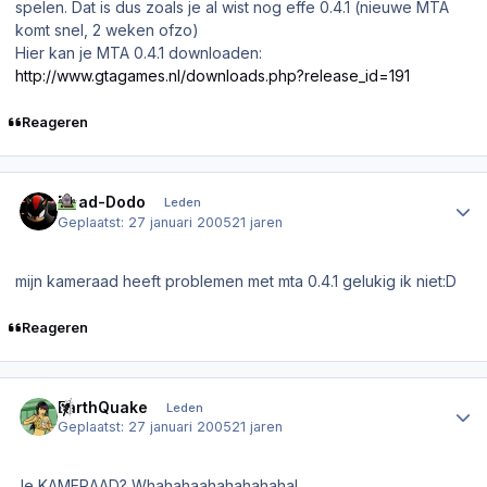
spelen. Dat is dus zoals je al wist nog effe 0.4.1 (nieuwe MTA
komt snel, 2 weken ofzo)
Hier kan je MTA 0.4.1 downloaden:
http://www.gtagames.nl/downloads.php?release_id=191
Reageren
Author stats
Dead-Dodo
Leden
Geplaatst:
27 januari 2005
21 jaren
mijn kameraad heeft problemen met mta 0.4.1 gelukig ik niet:D
Reageren
Author stats
EarthQuake
Leden
Geplaatst:
27 januari 2005
21 jaren
Je KAMERAAD? Whahahaahahahahaha!