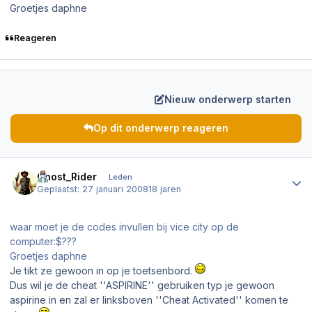
Groetjes daphne
Reageren
Nieuw onderwerp starten
Op dit onderwerp reageren
Author stats
Ghost_Rider
Leden
Geplaatst:
27 januari 2008
18 jaren
waar moet je de codes invullen bij vice city op de
computer:$???
Groetjes daphne
Je tikt ze gewoon in op je toetsenbord.
Dus wil je de cheat ''ASPIRINE'' gebruiken typ je gewoon
aspirine in en zal er linksboven ''Cheat Activated'' komen te