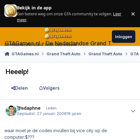
Skip to content
Bekijk in de app
×
Een betere weg om onze GTA community te volgen.
Leer
Sl
meer
.
Inloggen
GTAGames.nl - De Nederlandse Grand Theft Auto
De Nederlandse Grand Theft Auto website!
GTAGames.nl
Grand Theft Auto
Grand Theft Auto
GTA 
Heeelp!
Delen
Volgers
Author stats
gtadaphne
Leden
Geplaatst:
27 januari 2008
18 jaren
waar moet je de codes invullen bij vice city op de
computer:$???