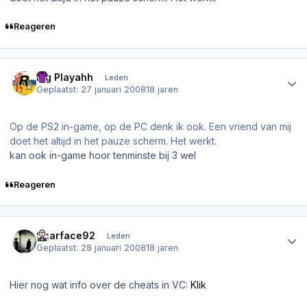
Reageren
Author stats
Big Playahh
Leden
Geplaatst:
27 januari 2008
18 jaren
Op de PS2 in-game, op de PC denk ik ook. Een vriend van mij
doet het altijd in het pauze scherm. Het werkt.
kan ook in-game hoor tenminste bij 3 wel
Reageren
Author stats
Scarface92
Leden
Geplaatst:
28 januari 2008
18 jaren
Hier nog wat info over de cheats in VC:
Klik