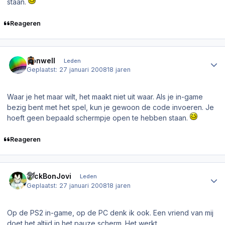
staan.
Reageren
Author stats
Donwell
Leden
Geplaatst:
27 januari 2008
18 jaren
Waar je het maar wilt, het maakt niet uit waar. Als je in-game
bezig bent met het spel, kun je gewoon de code invoeren. Je
hoeft geen bepaald schermpje open te hebben staan.
Reageren
Author stats
NickBonJovi
Leden
Geplaatst:
27 januari 2008
18 jaren
Op de PS2 in-game, op de PC denk ik ook. Een vriend van mij
doet het altijd in het pauze scherm. Het werkt.