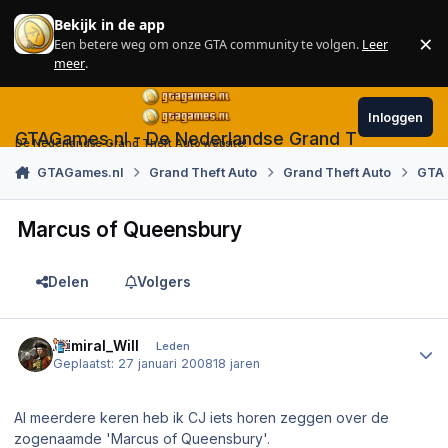
Skip to content
Bekijk in de app
×
Een betere weg om onze GTA community te volgen.
Leer
Sl
meer
.
Inloggen
GTAGames.nl - De Nederlandse Grand Theft Auto
De Nederlandse Grand Theft Auto website!
GTAGames.nl
Grand Theft Auto
Grand Theft Auto
GTA 
Marcus of Queensbury
Delen
Volgers
Author stats
Admiral_Will
Leden
Geplaatst:
27 januari 2008
18 jaren
Al meerdere keren heb ik CJ iets horen zeggen over de
zogenaamde 'Marcus of Queensbury'.