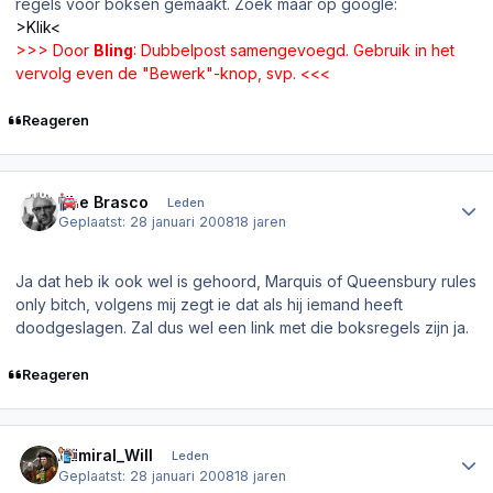
regels voor boksen gemaakt. Zoek maar op google:
>Klik<
>>> Door
Bling
: Dubbelpost samengevoegd. Gebruik in het
vervolg even de "Bewerk"-knop, svp. <<<
Reageren
Author stats
The Brasco
Leden
Geplaatst:
28 januari 2008
18 jaren
Ja dat heb ik ook wel is gehoord, Marquis of Queensbury rules
only bitch, volgens mij zegt ie dat als hij iemand heeft
doodgeslagen. Zal dus wel een link met die boksregels zijn ja.
Reageren
Author stats
Admiral_Will
Leden
Geplaatst:
28 januari 2008
18 jaren