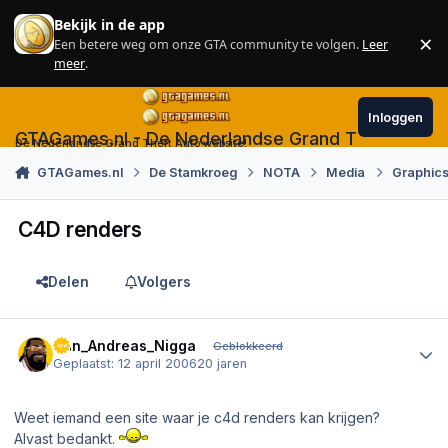
Skip to content
Bekijk in de app
×
Een betere weg om onze GTA community te volgen.
Leer
Sl
meer
.
Inloggen
GTAGames.nl - De Nederlandse Grand Theft Auto
De Nederlandse Grand Theft Auto website!
GTAGames.nl
De Stamkroeg
NOTA
Media
Graphics
C4D renders
Delen
Volgers
Author stats
San_Andreas_Nigga
Geblokkeerd
Geplaatst:
12 april 2006
20 jaren
Weet iemand een site waar je c4d renders kan krijgen?
Alvast bedankt.