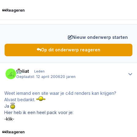
Reageren
Nieuw onderwerp starten
Op dit onderwerp reageren
Author stats
Goliat
Leden
Geplaatst:
12 april 2006
20 jaren
Weet iemand een site waar je c4d renders kan krijgen?
Alvast bedankt.
Ja
Hier heb ik een heel pack voor je:
-klik-
Reageren