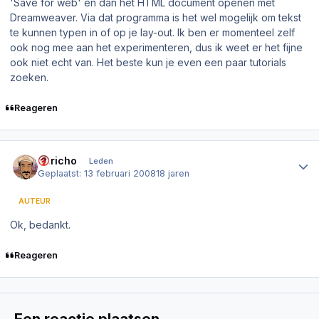
'Save for web' en dan het HTML document openen met
Dreamweaver. Via dat programma is het wel mogelijk om tekst
te kunnen typen in of op je lay-out. Ik ben er momenteel zelf
ook nog mee aan het experimenteren, dus ik weet er het fijne
ook niet echt van. Het beste kun je even een paar tutorials
zoeken.
Reageren
Author stats
Jericho
Leden
Geplaatst:
13 februari 2008
18 jaren
AUTEUR
Ok, bedankt.
Reageren
Een reactie plaatsen