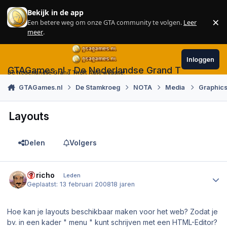
Skip to content
Bekijk in de app
×
Een betere weg om onze GTA community te volgen.
Leer
Sl
meer
.
Inloggen
GTAGames.nl - De Nederlandse Grand Theft Auto
De Nederlandse Grand Theft Auto website!
GTAGames.nl
De Stamkroeg
NOTA
Media
Graphics
Layouts
Delen
Volgers
Author stats
Jericho
Leden
Geplaatst:
13 februari 2008
18 jaren
Hoe kan je layouts beschikbaar maken voor het web? Zodat je
bv. in een kader " menu " kunt schrijven met een HTML-Editor?