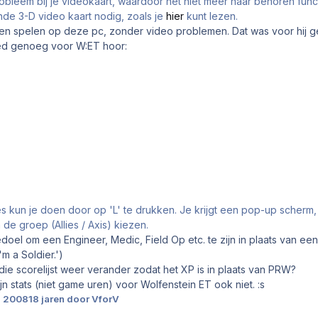
 probleem bij je videokaart, waardoor het niet meer naar behoren fu
e 3-D video kaart nodig, zoals je
hier
kunt lezen.
nen spelen op deze pc, zonder video problemen. Dat was voor hij g
oed genoeg voor W:ET hoor:
8
s kun je doen door op 'L' te drukken. Je krijgt een pop-up scherm,
 de groep (Allies / Axis) kiezen.
edoel om een Engineer, Medic, Field Op etc. te zijn in plaats van een
I'm a Soldier.')
ie scorelijst weer verander zodat het XP is in plaats van PRW?
jn stats (niet game uren) voor Wolfenstein ET ook niet. :s
i 2008
18 jaren
door VforV