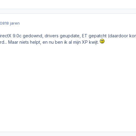
008
18 jaren
irectX 9.0c gedownd, drivers geupdate, ET gepatcht (daardoor kon 
... Maar niets helpt, en nu ben ik al mijn XP kwijt.