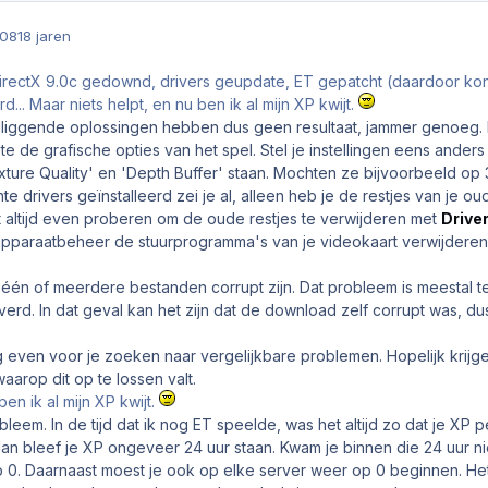
008
18 jaren
irectX 9.0c gedownd, drivers geupdate, ET gepatcht (daardoor kon 
... Maar niets helpt, en nu ben ik al mijn XP kwijt.
liggende oplossingen hebben dus geen resultaat, jammer genoeg.
te de grafische opties van het spel. Stel je instellingen eens anders
ture Quality' en 'Depth Buffer' staan. Mochten ze bijvoorbeeld op 
 drivers geïnstalleerd zei je al, alleen heb je de restjes van je oud
t altijd even proberen om de oude restjes te verwijderen met
Drive
apparaatbeheer de stuurprogramma's van je videokaart verwijderen
at één of meerdere bestanden corrupt zijn. Dat probleem is meestal te
verd. In dat geval kan het zijn dat de download zelf corrupt was, 
og even voor je zoeken naar vergelijkbare problemen. Hopelijk krij
arop dit op te lossen valt.
ben ik al mijn XP kwijt.
robleem. In de tijd dat ik nog ET speelde, was het altijd zo dat je 
an bleef je XP ongeveer 24 uur staan. Kwam je binnen die 24 uur ni
0. Daarnaast moest je ook op elke server weer op 0 beginnen. Het i