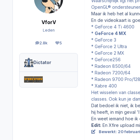
Waarschijnlijk ligt het
OpenGL® ondersteunend
Maar ik heb het al kun
En de videokaart is g
VforV
* GeForce 4 Ti 4600
Leden
*
GeForce 4 MX
* GeForce 3
2.8k
5
berichten
Reputation
* GeForce 2 Ultra
* GeForce 2 MX
* GeForce256
Dictator
* Radeon 8500/64
* Radeon 7200/64
* Radeon 9700 Pro/12
* Xabre 400
Het wisselen van classe
classes. Ook kun je dan
Dat bedoel ik niet, ik b
hij heeft, in mijn geval '
En weet iemand hoe ik d
Edit:
En Xfire upload mi
Bewerkt:
20 februar