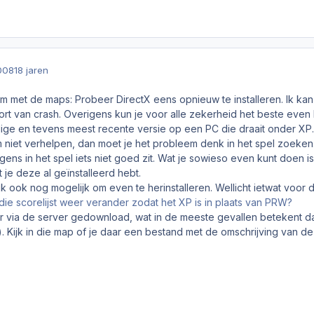
008
18 jaren
m met de maps: Probeer DirectX eens opnieuw te installeren. Ik kan
oort van crash. Overigens kun je voor alle zekerheid het beste eve
idige en tevens meest recente versie op een PC die draait onder XP
niet verhelpen, dan moet je het probleem denk in het spel zoeken. 
rgens in het spel iets niet goed zit. Wat je sowieso even kunt doen 
at je deze al geïnstalleerd hebt.
urlijk ook nog mogelijk om even te herinstalleren. Wellicht ietwat vo
ie scorelijst weer verander zodat het XP is in plaats van PRW?
r via de server gedownload, wat in de meeste gevallen betekent da
). Kijk in die map of je daar een bestand met de omschrijving van 