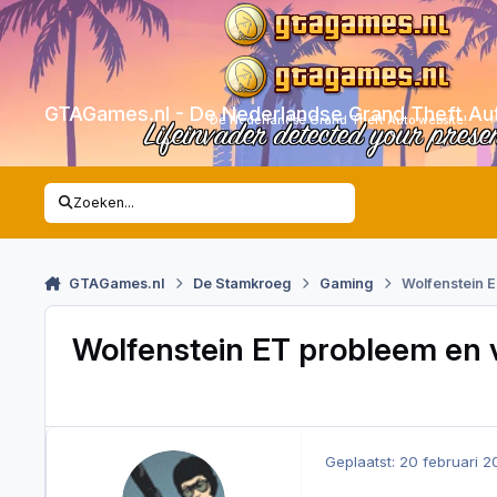
Skip to content
GTAGames.nl - De Nederlandse Grand Theft Au
De Nederlandse Grand Theft Auto website!
Lifeinvader detected your prese
Zoeken...
GTAGames.nl
De Stamkroeg
Gaming
Wolfenstein 
Wolfenstein ET probleem en 
Geplaatst:
20 februari 