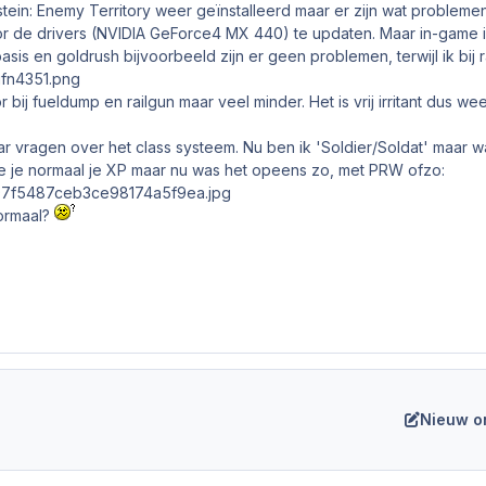
tein: Enemy Territory weer geïnstalleerd maar er zijn wat problemen
 de drivers (NVIDIA GeForce4 MX 440) te updaten. Maar in-game is h
is en goldrush bijvoorbeeld zijn er geen problemen, terwijl ik bij ra
bij fueldump en railgun maar veel minder. Het is vrij irritant dus 
r vragen over het class systeem. Nu ben ik 'Soldier/Soldat' maar 
e je normaal je XP maar nu was het opeens zo, met PRW ofzo:
normaal?
Nieuw o