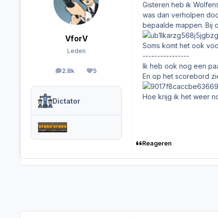
Gisteren heb ik Wolfens
was dan verholpen door
bepaalde mappen. Bij oas
VforV
Soms komt het ook voor 
Leden
----------------
Ik heb ook nog een paa
2.8k
5
berichten
Reputation
En op het scorebord zi
Hoe krijg ik het weer 
Dictator
Reageren