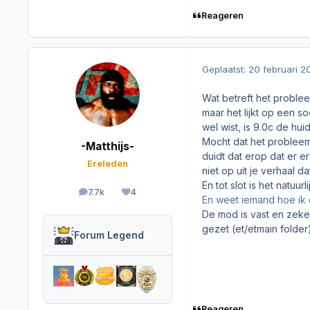
Reageren
Geplaatst:
20 februari 2
Wat betreft het problee
maar het lijkt op een s
wel wist, is 9.0c de hu
Mocht dat het probleem 
-Matthijs-
duidt dat erop dat er e
Ereleden
niet op uit je verhaal d
En tot slot is het natu
7.7k
4
berichten
Reputation
En weet iemand hoe ik d
De mod is vast en zeke
gezet (et/etmain folder
Forum Legend
Reageren