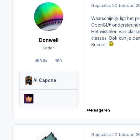
Geplaatst:
20 februari 2
Waarschijnlijk ligt het
OpenGL® ondersteunend
Het wisselen van classe
classes. Ook kun je dan
Donwell
Succes.
Leden
3.6k
0
berichten
Reputation
Al Capone
Reageren
Geplaatst:
20 februari 2