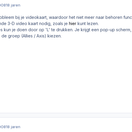
008
18 jaren
 probleem bij je videokaart, waardoor het niet meer naar behoren fu
e 3-D video kaart nodig, zoals je
hier
kunt lezen.
s kun je doen door op 'L' te drukken. Je krijgt een pop-up scherm,
 de groep (Allies / Axis) kiezen.
008
18 jaren