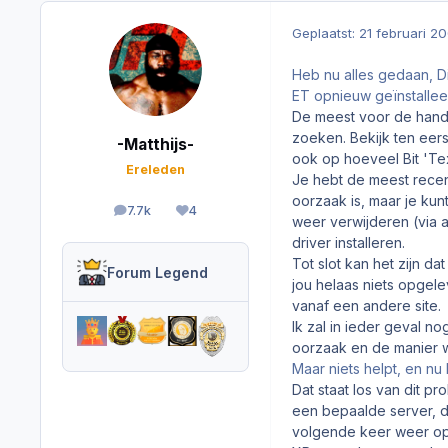
Geplaatst:
21 februari 2
Heb nu alles gedaan, D
ET opnieuw geïnstalleerd
De meest voor de hand
zoeken. Bekijk ten eers
-Matthijs-
ook op hoeveel Bit 'Tex
Ereleden
Je hebt de meest recente
oorzaak is, maar je kun
7.7k
4
berichten
Reputation
weer verwijderen (via 
driver installeren.
Tot slot kan het zijn d
Forum Legend
jou helaas niets opgele
vanaf een andere site.
Ik zal in ieder geval n
oorzaak en de manier wa
Maar niets helpt, en nu 
Dat staat los van dit p
een bepaalde server, d
volgende keer weer op 