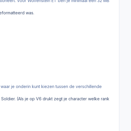
nctioneert. Voor Wolfenstein ET ben je minimaal een 32 MB
eformatteerd was.
 waar je onderin kunt kiezen tussen de verschillende
 Soldier. (Als je op V6 drukt zegt je character welke rank