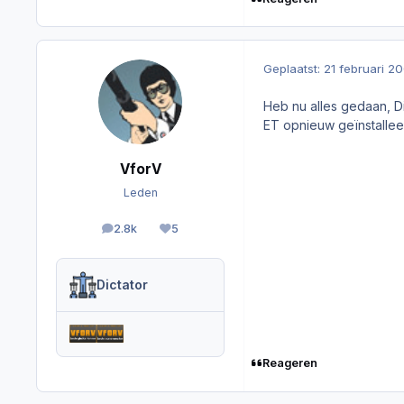
Geplaatst:
21 februari 2
Heb nu alles gedaan, D
ET opnieuw geïnstalleerd
VforV
Leden
2.8k
5
berichten
Reputation
Dictator
Reageren