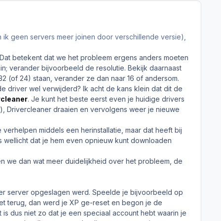
ik geen servers meer joinen door verschillende versie),
 Dat betekent dat we het probleem ergens anders moeten
 in; verander bijvoorbeeld de resolutie. Bekijk daarnaast
32 (of 24) staan, verander ze dan naar 16 of andersom.
e driver wel verwijderd? Ik acht de kans klein dat dit de
rcleaner
. Je kunt het beste eerst even je huidige drivers
), Drivercleaner draaien en vervolgens weer je nieuwe
 verhelpen middels een herinstallatie, maar dat heeft bij
dus wellicht dat je hem even opnieuw kunt downloaden
gen we dan wat meer duidelijkheid over het probleem, de
XP per server opgeslagen werd. Speelde je bijvoorbeeld op
et terug, dan werd je XP ge-reset en begon je de
s dus niet zo dat je een speciaal account hebt waarin je