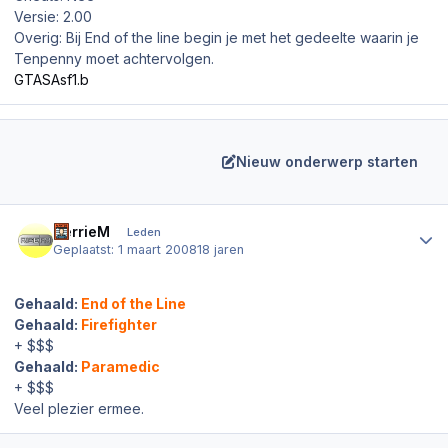
Versie: 2.00
Overig: Bij End of the line begin je met het gedeelte waarin je
Tenpenny moet achtervolgen.
GTASAsf1.b
Nieuw onderwerp starten
Author stats
HerrieM
Leden
Geplaatst:
1 maart 2008
18 jaren
Gehaald:
End of the Line
Gehaald:
Firefighter
+ $$$
Gehaald:
Paramedic
+ $$$
Veel plezier ermee.