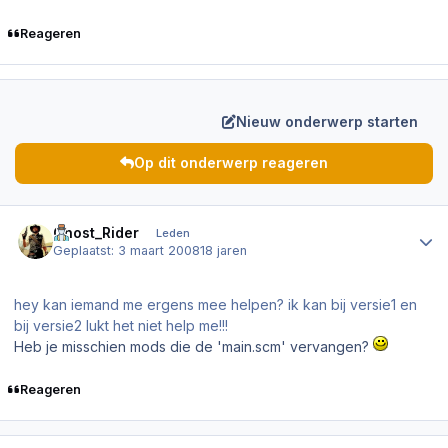
Reageren
Nieuw onderwerp starten
Op dit onderwerp reageren
Author stats
Ghost_Rider
Leden
Geplaatst:
3 maart 2008
18 jaren
hey kan iemand me ergens mee helpen? ik kan bij versie1 en
bij versie2 lukt het niet help me!!!
Heb je misschien mods die de '
main.scm
' vervangen?
Reageren
Author stats