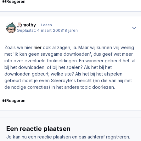
Reageren
Author stats
.Timothy
Leden
Geplaatst:
4 maart 2008
18 jaren
Zoals we hier
hier
ook al zagen, ja. Maar wij kunnen vrij weinig
met 'ik kan geen savegame downloaden', dus geef wat meer
info over eventuele foutmeldingen. En wanneer gebeurt het, al
bij het downloaden, of bij het spelen? Als het bij het
downloaden gebeurt; welke site? Als het bij het afspelen
gebeurt moet je even Silverbyte's bericht (en die van mij met
de nodige correcties) in het andere topic doorlezen.
Reageren
Een reactie plaatsen
Je kan nu een reactie plaatsen en pas achteraf registreren.