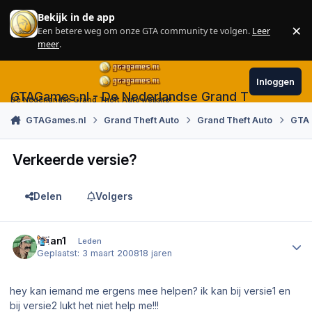
Skip to content
Bekijk in de app
×
Een betere weg om onze GTA community te volgen.
Leer
Sl
meer
.
Inloggen
GTAGames.nl - De Nederlandse Grand Theft Auto
De Nederlandse Grand Theft Auto website!
GTAGames.nl
Grand Theft Auto
Grand Theft Auto
GTA 
Verkeerde versie?
Delen
Volgers
Author stats
brian1
Leden
Geplaatst:
3 maart 2008
18 jaren
hey kan iemand me ergens mee helpen? ik kan bij versie1 en
bij versie2 lukt het niet help me!!!