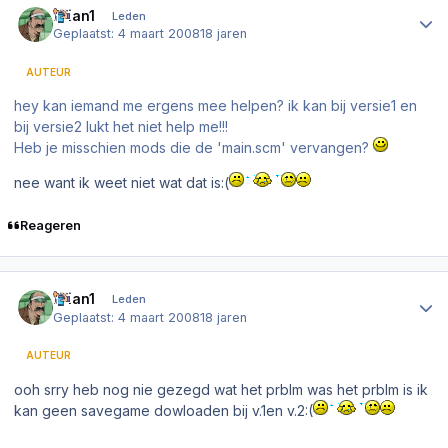
brian1
Leden
Geplaatst:
4 maart 2008
18 jaren
AUTEUR
hey kan iemand me ergens mee helpen? ik kan bij versie1 en
bij versie2 lukt het niet help me!!!
Heb je misschien mods die de '
main.scm
' vervangen?
nee want ik weet niet wat dat is:(
Reageren
Author stats
brian1
Leden
Geplaatst:
4 maart 2008
18 jaren
AUTEUR
ooh srry heb nog nie gezegd wat het prblm was het prblm is ik
kan geen savegame dowloaden bij v.1en v.2:(