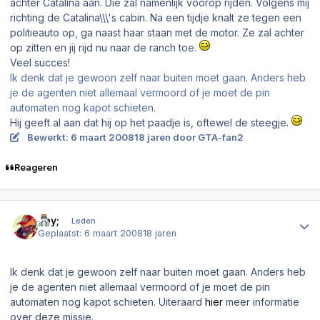
achter Catalina aan. Die zal namenlijk voorop rijden. Volgens mij
richting de Catalina\\\'s cabin. Na een tijdje knalt ze tegen een
politieauto op, ga naast haar staan met de motor. Ze zal achter
op zitten en jij rijd nu naar de ranch toe.
Veel succes!
Ik denk dat je gewoon zelf naar buiten moet gaan. Anders heb
je de agenten niet allemaal vermoord of je moet de pin
automaten nog kapot schieten.
Hij geeft al aan dat hij op het paadje is, oftewel de steegje.
Bewerkt:
6 maart 2008
18 jaren
door GTA-fan2
Reageren
Author stats
Jay;
Leden
Geplaatst:
6 maart 2008
18 jaren
Ik denk dat je gewoon zelf naar buiten moet gaan. Anders heb
je de agenten niet allemaal vermoord of je moet de pin
automaten nog kapot schieten. Uiteraard
hier
meer informatie
over deze missie.