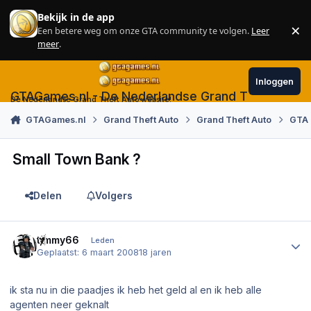
Skip to content
Bekijk in de app
×
Een betere weg om onze GTA community te volgen.
Leer
Sl
meer
.
Inloggen
GTAGames.nl - De Nederlandse Grand Theft Auto
De Nederlandse Grand Theft Auto website!
GTAGames.nl
Grand Theft Auto
Grand Theft Auto
GTA 
Small Town Bank ?
Delen
Volgers
Author stats
timmy66
Leden
Geplaatst:
6 maart 2008
18 jaren
ik sta nu in die paadjes ik heb het geld al en ik heb alle
agenten neer geknalt