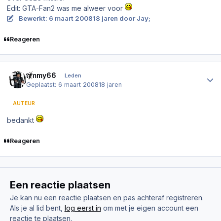
Edit: GTA-Fan2 was me alweer voor
Bewerkt:
6 maart 2008
18 jaren
door Jay;
Reageren
Author stats
timmy66
Leden
Geplaatst:
6 maart 2008
18 jaren
AUTEUR
bedankt
Reageren
Een reactie plaatsen
Je kan nu een reactie plaatsen en pas achteraf registreren.
Als je al lid bent,
log eerst in
om met je eigen account een
reactie te plaatsen.