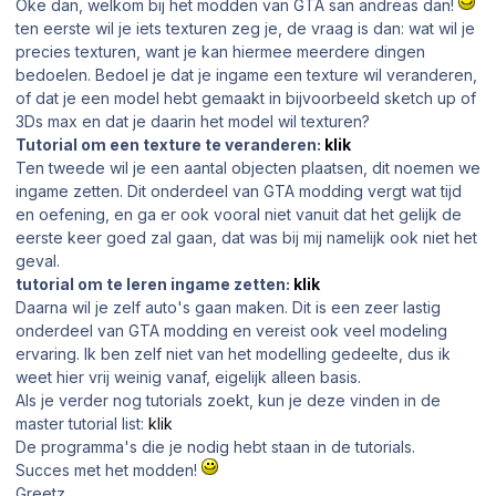
Oke dan, welkom bij het modden van GTA san andreas dan!
ten eerste wil je iets texturen zeg je, de vraag is dan: wat wil je
precies texturen, want je kan hiermee meerdere dingen
bedoelen. Bedoel je dat je ingame een texture wil veranderen,
of dat je een model hebt gemaakt in bijvoorbeeld sketch up of
3Ds max en dat je daarin het model wil texturen?
Tutorial om een texture te veranderen:
klik
Ten tweede wil je een aantal objecten plaatsen, dit noemen we
ingame zetten. Dit onderdeel van GTA modding vergt wat tijd
en oefening, en ga er ook vooral niet vanuit dat het gelijk de
eerste keer goed zal gaan, dat was bij mij namelijk ook niet het
geval.
tutorial om te leren ingame zetten:
klik
Daarna wil je zelf auto's gaan maken. Dit is een zeer lastig
onderdeel van GTA modding en vereist ook veel modeling
ervaring. Ik ben zelf niet van het modelling gedeelte, dus ik
weet hier vrij weinig vanaf, eigelijk alleen basis.
Als je verder nog tutorials zoekt, kun je deze vinden in de
master tutorial list:
klik
De programma's die je nodig hebt staan in de tutorials.
Succes met het modden!
Greetz,