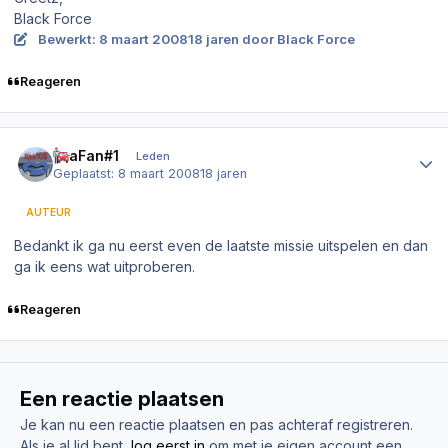
Black Force
Bewerkt:
8 maart 2008
18 jaren
door Black Force
Reageren
Author stats
GtaFan#1
Leden
Geplaatst:
8 maart 2008
18 jaren
AUTEUR
Bedankt ik ga nu eerst even de laatste missie uitspelen en dan
ga ik eens wat uitproberen.
Reageren
Een reactie plaatsen
Je kan nu een reactie plaatsen en pas achteraf registreren.
Als je al lid bent,
log eerst in
om met je eigen account een