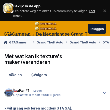
Skip to content
Bekijk in de app
×
Een betere weg om onze GTA community te volgen.
Leer
Sl
meer
.
Inloggen
GTAGames.nl - De Nederlandse Grand Theft Auto
De Nederlandse Grand Theft Auto website!
GTAGames.nl
Grand Theft Auto
Grand Theft Auto
GTA
Met wat kan ik texture's
maken/veranderen
Delen
Volgers
Author stats
GtaFan#1
Leden
Geplaatst:
8 maart 2008
18 jaren
Ik wil graag ook leren modden(GTA SA),