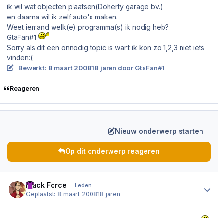
ik wil wat objecten plaatsen(Doherty garage bv.)
en daarna wil ik zelf auto's maken.
Weet iemand welk(e) programma(s) ik nodig heb?
GtaFan#1
Sorry als dit een onnodig topic is want ik kon zo 1,2,3 niet iets
vinden:(
Bewerkt:
8 maart 2008
18 jaren
door GtaFan#1
Reageren
Nieuw onderwerp starten
Op dit onderwerp reageren
Author stats
Black Force
Leden
Geplaatst:
8 maart 2008
18 jaren