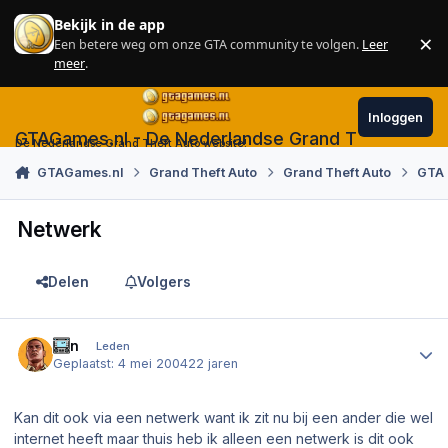
Skip to content
Bekijk in de app
×
Een betere weg om onze GTA community te volgen.
Leer
Sl
meer
.
Inloggen
GTAGames.nl - De Nederlandse Grand Theft Auto
De Nederlandse Grand Theft Auto website!
GTAGames.nl
Grand Theft Auto
Grand Theft Auto
GTA 
Netwerk
Delen
Volgers
Author stats
Jzn
Leden
Geplaatst:
4 mei 2004
22 jaren
Kan dit ook via een netwerk want ik zit nu bij een ander die wel
internet heeft maar thuis heb ik alleen een netwerk is dit ook