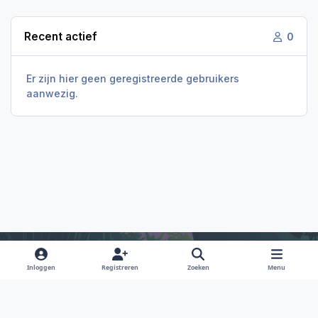
Recent actief
0
Er zijn hier geen geregistreerde gebruikers
aanwezig.
Inloggen
Registreren
Zoeken
Menu
Light Mode
Dark Mode
System Preference
f
i
x
y
d
a
n
o
i
Taal
Privacy Policy
Contact
Cookies
RSS
c
s
u
s