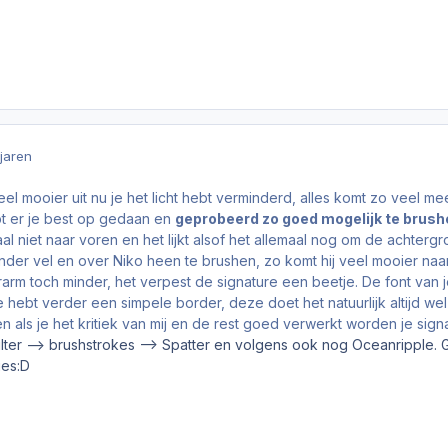
 jaren
eel mooier uit nu je het licht hebt verminderd, alles komt zo veel
t er je best op gedaan en
geprobeerd zo goed mogelijk te brush
al niet naar voren en het lijkt alsof het allemaal nog om de achtergr
der vel en over Niko heen te brushen, zo komt hij veel mooier naar 
erarm toch minder, het verpest de signature een beetje. De font van 
e hebt verder een simpele border, deze doet het natuurlijk altijd we
n als je het kritiek van mij en de rest goed verwerkt worden je sign
Filter --> brushstrokes --> Spatter en volgens ook nog Oceanripple.
ies:D