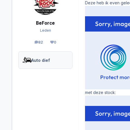
Deze heb ik even gele
BeForce
Leden
82
0
berichten
Reputation
Auto dief
met deze stock: