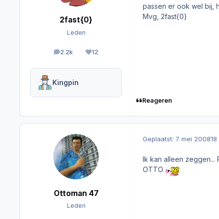
passen er ook wel bij, 
Mvg, 2fast{0}
2fast{0}
Leden
2.2k
12
berichten
Reputation
Kingpin
Reageren
Geplaatst:
7 mei 2008
18
Ik kan alleen zeggen...
OTTO
Ottoman 47
Leden