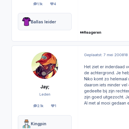
1.1k
4
berichten
Reputation
Ballas leider
Reageren
Geplaatst:
7 mei 2008
18
Het ziet er inderdaad v
de achtergrond. Je hebt
Niko komt zo helemaal n
daarom iets minder vel 
Jay;
gedeelte bij zijn recht
Leden
zijn goed uitgezocht. J
Al met al mooi gedaan e
2.1k
1
berichten
Reputation
Kingpin