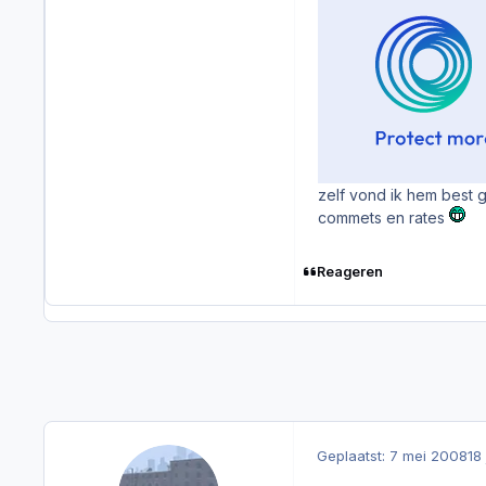
zelf vond ik hem best 
commets en rates
Reageren
Geplaatst:
7 mei 2008
18