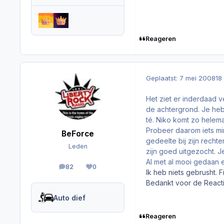
Reageren
Geplaatst:
7 mei 2008
18
Het ziet er inderdaad v
de achtergrond. Je heb
té. Niko komt zo helema
Probeer daarom iets min
BeForce
gedeelte bij zijn recht
Leden
zijn goed uitgezocht. J
Al met al mooi gedaan e
82
0
berichten
Reputation
Ik heb niets gebrusht. 
Bedankt voor de React
Auto dief
Reageren