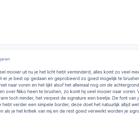
 jaren
eel mooier uit nu je het licht hebt verminderd, alles komt zo veel
 er je best op gedaan en geprobeerd zo goed mogelijk te brushen en
iet naar voren en het lijkt alsof het allemaal nog om de achtergrond
en over Niko heen te brushen, zo komt hij veel mooier naar voren. V
erarm toch minder, het verpest de signature een beetje. De font van 
e hebt verder een simpele border, deze doet het natuurlijk altijd we
n als je het kritiek van mij en de rest goed verwerkt worden je sign