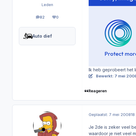
Leden
82
0
berichten
Reputation
Auto dief
Ik heb geprobeert het li
Bewerkt:
7 mei 200
Reageren
Geplaatst:
7 mei 2008
18
Je 2de is zeker veel be
waardoor je niet veel me