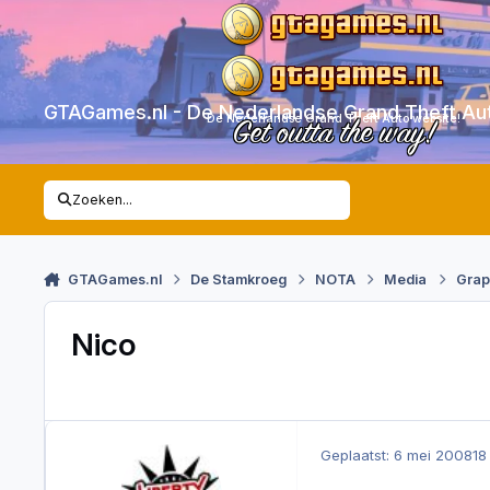
Skip to content
GTAGames.nl - De Nederlandse Grand Theft Au
De Nederlandse Grand Theft Auto website!
Get outta the way!
Zoeken...
GTAGames.nl
De Stamkroeg
NOTA
Media
Grap
Nico
Geplaatst:
6 mei 2008
18