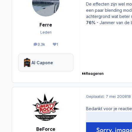
De effecten zijn wel mo
een paar blending modes
achtergrond wat beter 
76%
- Jammer van de b
Ferre
Leden
3.3k
1
berichten
Reputation
Al Capone
Reageren
Geplaatst:
7 mei 2008
18
Bedankt voor je reactie
BeForce