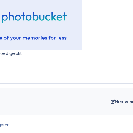
goed gelukt
Nieuw o
 jaren