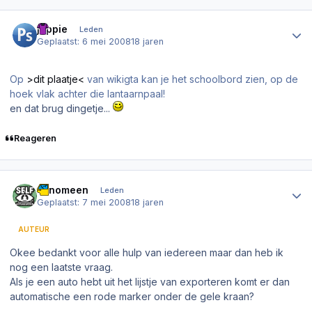
Author stats
joppie
Leden
Geplaatst:
6 mei 2008
18 jaren
Op
>dit plaatje<
van wikigta kan je het schoolbord zien, op de
hoek vlak achter die lantaarnpaal!
en dat brug dingetje...
Reageren
Author stats
Fenomeen
Leden
Geplaatst:
7 mei 2008
18 jaren
AUTEUR
Okee bedankt voor alle hulp van iedereen maar dan heb ik
nog een laatste vraag.
Als je een auto hebt uit het lijstje van exporteren komt er dan
automatische een rode marker onder de gele kraan?