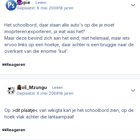
joppie
Leden
Geplaatst:
6 mei 2008
18 jaren
Het schoolbord, daar staan alle auto's op die je moet
imoprteren.exporteren, ja wat was het?
Maar deze bevind zich aan het eind, niet helemaal, maar iets
ervoo links op een hoekje, daar achter is een bruggie naar de
overkant van die enorme 'kuil'.
Reageren
Author stats
_KoE_Mzungu
Leden
Geplaatst:
6 mei 2008
18 jaren
Op
>dit plaatje<
van wikigta kan je het schoolbord zien, op de
hoek vlak achter die lantaarnpaal!
Reageren