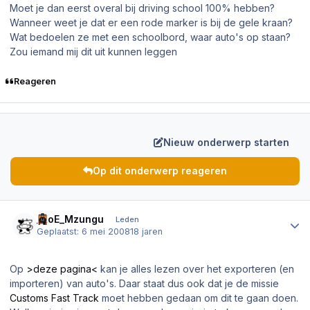
Moet je dan eerst overal bij driving school 100% hebben?
Wanneer weet je dat er een rode marker is bij de gele kraan?
Wat bedoelen ze met een schoolbord, waar auto's op staan?
Zou iemand mij dit uit kunnen leggen
Reageren
Nieuw onderwerp starten
Op dit onderwerp reageren
Author stats
_KoE_Mzungu
Leden
Geplaatst:
6 mei 2008
18 jaren
Op
>deze pagina<
kan je alles lezen over het exporteren (en
importeren) van auto's. Daar staat dus ook dat je de missie
Customs Fast Track
moet hebben gedaan om dit te gaan doen.