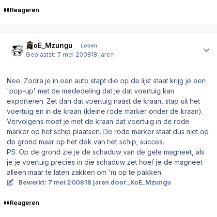
Reageren
Author stats
_KoE_Mzungu
Leden
Geplaatst:
7 mei 2008
18 jaren
Nee. Zodra je in een auto stapt die op de lijst staat krijg je een
'pop-up' met de mededeling dat je dat voertuig kan
exporteren. Zet dan dat voertuig naast de kraan, stap uit het
voertuig en in de kraan (kleine rode marker onder de kraan).
Vervolgens moet je met de kraan dat voertuig in de rode
marker op het schip plaatsen. De rode marker staat dus niet op
de grond maar op het dek van het schip, succes.
PS: Op de grond zie je de schaduw van de gele magneet, als
je je voertuig precies in die schaduw zet hoef je de magneet
alleen maar te laten zakken om 'm op te pakken.
Bewerkt:
7 mei 2008
18 jaren
door _KoE_Mzungu
Reageren