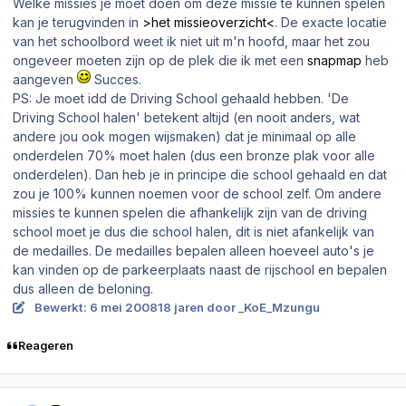
Welke missies je moet doen om deze missie te kunnen spelen
kan je terugvinden in
>het missieoverzicht<
. De exacte locatie
van het schoolbord weet ik niet uit m'n hoofd, maar het zou
ongeveer moeten zijn op de plek die ik met een
snapmap
heb
aangeven
Succes.
PS: Je moet idd de Driving School gehaald hebben. 'De
Driving School halen' betekent altijd (en nooit anders, wat
andere jou ook mogen wijsmaken) dat je minimaal op alle
onderdelen 70% moet halen (dus een bronze plak voor alle
onderdelen). Dan heb je in principe die school gehaald en dat
zou je 100% kunnen noemen voor de school zelf. Om andere
missies te kunnen spelen die afhankelijk zijn van de driving
school moet je dus die school halen, dit is niet afankelijk van
de medailles. De medailles bepalen alleen hoeveel auto's je
kan vinden op de parkeerplaats naast de rijschool en bepalen
dus alleen de beloning.
Bewerkt:
6 mei 2008
18 jaren
door _KoE_Mzungu
Reageren
Author stats