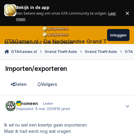
Skip to content
Bekijk in de app
×
Een betere weg om onze GTA community te volgen.
Leer
Sl
meer
.
Inloggen
GTAGames.nl - De Nederlandse Grand Theft Auto
De Nederlandse Grand Theft Auto website!
GTAGames.nl
Grand Theft Auto
Grand Theft Auto
GTA 
Importen/exporteren
Delen
Volgers
Author stats
Fenomeen
Leden
Geplaatst:
6 mei 2008
18 jaren
Ik wil nu wel een keertje gaan exporteren
Maar ik had eerst nog wat vragen