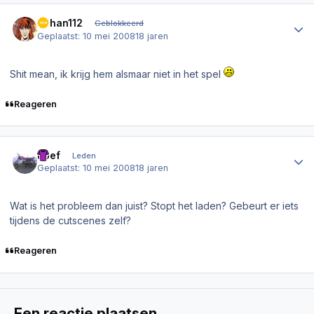
Author stats
Johan112
Geblokkeerd
Geplaatst:
10 mei 2008
18 jaren
Shit mean, ik krijg hem alsmaar niet in het spel
Reageren
Author stats
tjoef
Leden
Geplaatst:
10 mei 2008
18 jaren
Wat is het probleem dan juist? Stopt het laden? Gebeurt er iets
tijdens de cutscenes zelf?
Reageren
Een reactie plaatsen