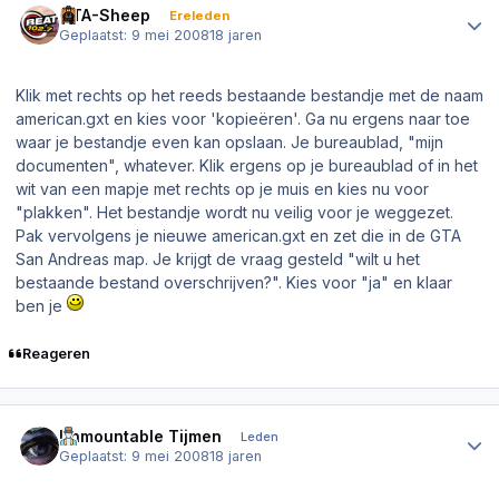
GTA-Sheep
Ereleden
Geplaatst:
9 mei 2008
18 jaren
Klik met rechts op het reeds bestaande bestandje met de naam
american.gxt en kies voor 'kopieëren'. Ga nu ergens naar toe
waar je bestandje even kan opslaan. Je bureaublad, "mijn
documenten", whatever. Klik ergens op je bureaublad of in het
wit van een mapje met rechts op je muis en kies nu voor
"plakken". Het bestandje wordt nu veilig voor je weggezet.
Pak vervolgens je nieuwe american.gxt en zet die in de GTA
San Andreas map. Je krijgt de vraag gesteld "wilt u het
bestaande bestand overschrijven?". Kies voor "ja" en klaar
ben je
Reageren
Author stats
Unmountable Tijmen
Leden
Geplaatst:
9 mei 2008
18 jaren