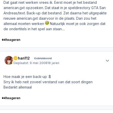
Dat gaat niet werken vrees ik. Eerst moet je het bestand
american.gxt
opzoeken. Dat staat in je speldirectory GTA San
Andreas/text. Back-up dat bestand. Zet daarna het uitgepakte
nieuwe american.gxt daarvoor in de plaats. Dan zou het
allemaal moeten werken
Natuurlijk moet je ook zorgen dat
de ondertitels in het spel aan staan....
Reageren
Author stats
Johan112
Geblokkeerd
Geplaatst:
9 mei 2008
18 jaren
Hoe maak je een back-up :$
Srry ik heb neit zoveel verstand van dat soort dingen
Bedankt allemaal
Reageren
Author stats