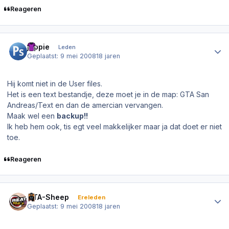
Reageren
Author stats
joppie
Leden
Geplaatst:
9 mei 2008
18 jaren
Hij komt niet in de User files.
Het is een text bestandje, deze moet je in de map: GTA San
Andreas/Text en dan de amercian vervangen.
Maak wel een
backup!!
Ik heb hem ook, tis egt veel makkelijker maar ja dat doet er niet
toe.
Reageren
Author stats
GTA-Sheep
Ereleden
Geplaatst:
9 mei 2008
18 jaren