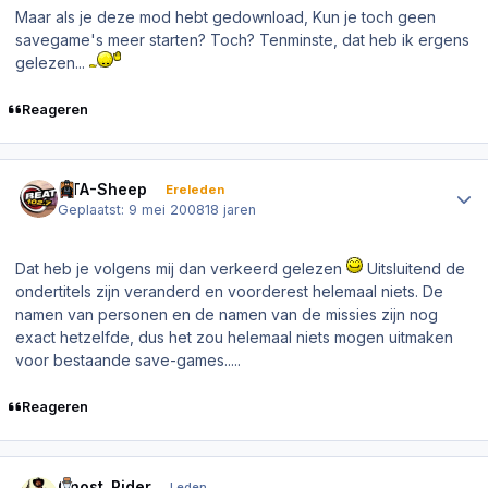
Maar als je deze mod hebt gedownload, Kun je toch geen
savegame's meer starten? Toch? Tenminste, dat heb ik ergens
gelezen...
Reageren
Author stats
GTA-Sheep
Ereleden
Geplaatst:
9 mei 2008
18 jaren
Dat heb je volgens mij dan verkeerd gelezen
Uitsluitend de
ondertitels zijn veranderd en voorderest helemaal niets. De
namen van personen en de namen van de missies zijn nog
exact hetzelfde, dus het zou helemaal niets mogen uitmaken
voor bestaande save-games.....
Reageren
Author stats
Ghost_Rider
Leden