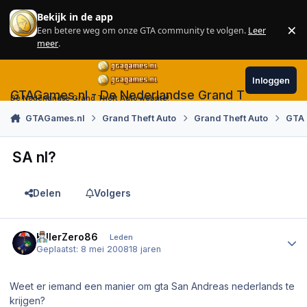
Skip to content
Bekijk in de app
×
Een betere weg om onze GTA community te volgen.
Leer
Sl
meer
.
Inloggen
GTAGames.nl - De Nederlandse Grand Theft Auto
De Nederlandse Grand Theft Auto website!
GTAGames.nl
Grand Theft Auto
Grand Theft Auto
GTA 
SA nl?
Delen
Volgers
Author stats
KillerZero86
Leden
Geplaatst:
8 mei 2008
18 jaren
Weet er iemand een manier om gta San Andreas nederlands te
krijgen?