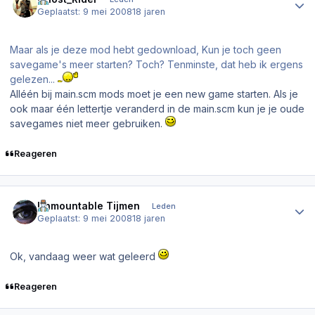
Geplaatst:
9 mei 2008
18 jaren
Maar als je deze mod hebt gedownload, Kun je toch geen
savegame's meer starten? Toch? Tenminste, dat heb ik ergens
gelezen...
Alléén bij main.scm mods moet je een new game starten. Als je
ook maar één lettertje veranderd in de main.scm kun je je oude
savegames niet meer gebruiken.
Reageren
Author stats
Unmountable Tijmen
Leden
Geplaatst:
9 mei 2008
18 jaren
Ok, vandaag weer wat geleerd
Reageren