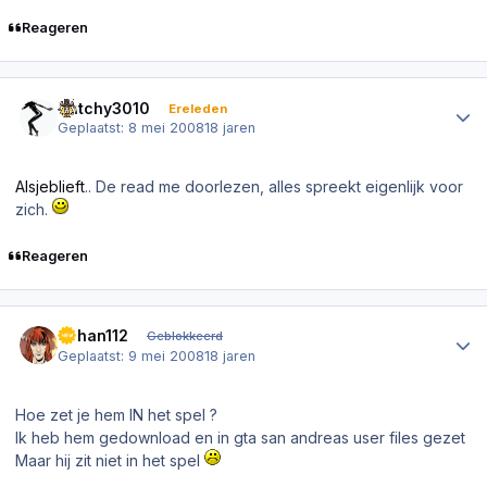
Reageren
Author stats
Dutchy3010
Ereleden
Geplaatst:
8 mei 2008
18 jaren
Alsjeblieft
.. De read me doorlezen, alles spreekt eigenlijk voor
zich.
Reageren
Author stats
Johan112
Geblokkeerd
Geplaatst:
9 mei 2008
18 jaren
Hoe zet je hem IN het spel ?
Ik heb hem gedownload en in gta san andreas user files gezet
Maar hij zit niet in het spel