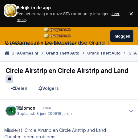
Skip to content
Bekijk in de app
×
Een betere weg om onze GTA community te volgen.
Leer
Sl
meer
.
Inloggen
GTAGames.nl - De Nederlandse Grand Theft Auto
De Nederlandse Grand Theft Auto website!
GTAGames.nl
Grand Theft Auto
Grand Theft Auto
GTA 
Circle Airstrip en Circle Airstrip and Land
Delen
Volgers
Author stats
Salomon
Leden
Geplaatst:
8 juni 2008
18 jaren
Missie(s): Circle Airstrip en Circle Airstrip and Land
Cheaten: geen probleem