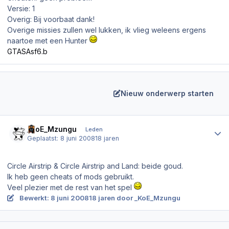
Versie: 1
Overig: Bij voorbaat dank!
Overige missies zullen wel lukken, ik vlieg weleens ergens
naartoe met een Hunter
GTASAsf6.b
Nieuw onderwerp starten
Author stats
_KoE_Mzungu
Leden
Geplaatst:
8 juni 2008
18 jaren
Circle Airstrip & Circle Airstrip and Land: beide goud.
Ik heb geen cheats of mods gebruikt.
Veel plezier met de rest van het spel
Bewerkt:
8 juni 2008
18 jaren
door _KoE_Mzungu