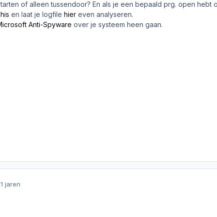
starten of alleen tussendoor? En als je een bepaald prg. open hebt o
his
en laat je logfile
hier
even analyseren.
Microsoft Anti-Spyware
over je systeem heen gaan.
1 jaren