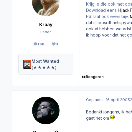
Krijg je die ook met op
Download eens
HijackT
PS: laat ook even bijv.
dat microsoft antispyw
Kraay
ook al hebben we adsl
Leden
ik hoop voor dat het g
1.6k
0
berichten
Reputation
Most Wanted
(★★★★★)
Reageren
Geplaatst:
16 april 2005
2
Bedankt jongens, ik he
gaat het om