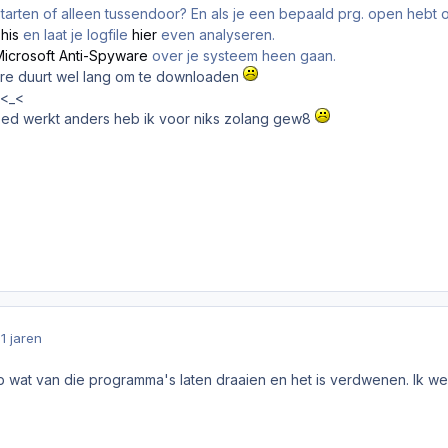
starten of alleen tussendoor? En als je een bepaald prg. open hebt o
his
en laat je logfile
hier
even analyseren.
Microsoft Anti-Spyware
over je systeem heen gaan.
are duurt wel lang om te downloaden
 <_<
oed werkt anders heb ik voor niks zolang gew8
1 jaren
b wat van die programma's laten draaien en het is verdwenen. Ik we