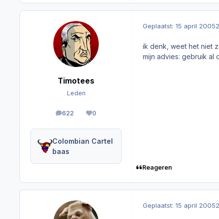
Geplaatst:
15 april 2005
2
ik denk, weet het niet 
mijn advies: gebruik al
Timotees
Leden
622
0
berichten
Reputation
Colombian Cartel
baas
Reageren
Geplaatst:
15 april 2005
2