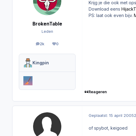
Krijg je die ook met op
Download eens
HijackT
PS: laat ook even bijv.
BrokenTable
Leden
2k
0
berichten
Reputation
Kingpin
Reageren
Geplaatst:
15 april 2005
2
of spybot, keigoed