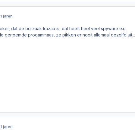
1 jaren
zeker, dat de oorzaak kazaa is, dat heeft heel veel spyware e.d.
 de genoemde progammaas, ze pikken er nooit allemaal dezelfd uit...
1 jaren