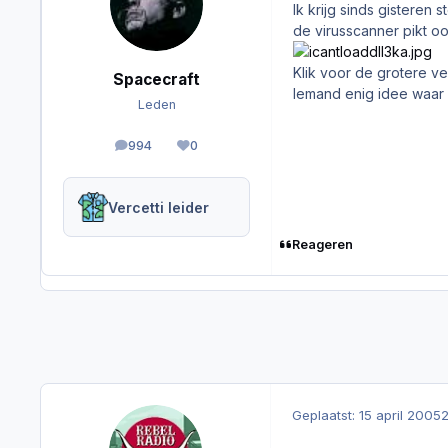
Ik krijg sinds gisteren
de virusscanner pikt oo
Klik voor de grotere ve
Spacecraft
Iemand enig idee waar
Leden
994
0
berichten
Reputation
Vercetti leider
Reageren
Geplaatst:
15 april 2005
2