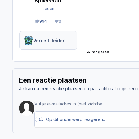
Spacecraft
Leden
994
0
berichten
Reputation
Vercetti leider
Reageren
Een reactie plaatsen
Je kan nu een reactie plaatsen en pas achteraf registreren. 
Op dit onderwerp reageren...