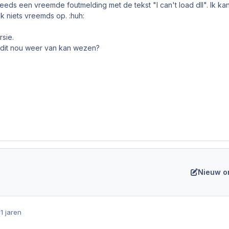
 steeds een vreemde foutmelding met de tekst "I can't load dll". Ik 
k niets vreemds op. :huh:
rsie.
 dit nou weer van kan wezen?
Nieuw o
1 jaren