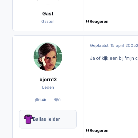
Gast
Reageren
Gasten
Geplaatst:
15 april 2005
2
Ja of kijk een bij 'mijn
bjorn13
Leden
1.4k
0
berichten
Reputation
Ballas leider
Reageren