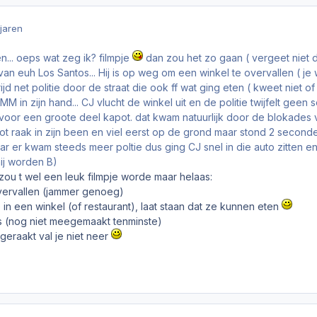
 jaren
n... oeps wat zeg ik? filmpje
dan zou het zo gaan ( vergeet niet d
 van euh Los Santos... Hij is op weg om een winkel te overvallen ( je
ijd net politie door de straat die ook ff wat ging eten ( kweet niet
 in zijn hand... CJ vlucht de winkel uit en de politie twijfelt geen 
voor een groote deel kapot. dat kwam natuurlijk door de blokades va
ot raak in zijn been en viel eerst op de grond maar stond 2 seconde 
ar er kwam steeds meer poltie dus ging CJ snel in die auto zitten en
mij worden B)
 zou t wel een leuk filmpje worde maar helaas:
vervallen (jammer genoeg)
e in een winkel (of restaurant), laat staan dat ze kunnen eten
s (nog niet meegemaakt tenminste)
 geraakt val je niet neer