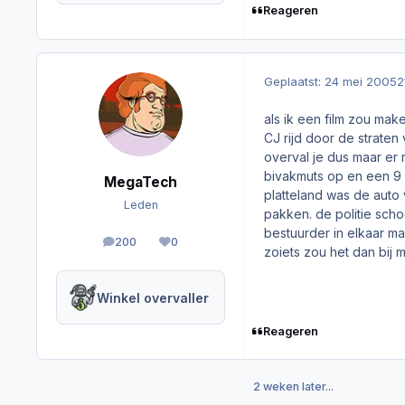
Reageren
Geplaatst:
24 mei 2005
2
als ik een film zou make
CJ rijd door de straten
overval je dus maar er r
bivakmuts op en een 9 MM
MegaTech
platteland was de auto 
Leden
pakken. de politie scho
bestuurder in elkaar ma
200
0
berichten
Reputation
zoiets zou het dan bij 
Winkel overvaller
Reageren
2 weken later...