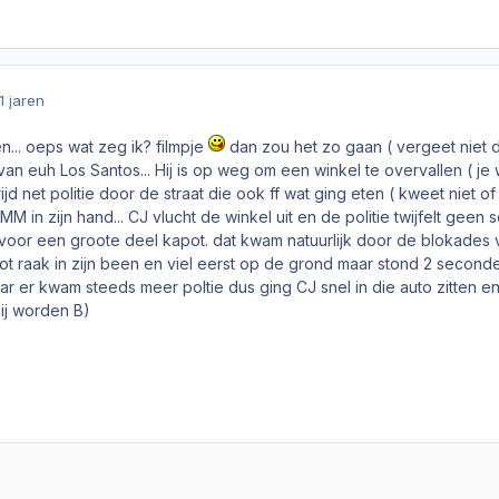
1 jaren
n... oeps wat zeg ik? filmpje
dan zou het zo gaan ( vergeet niet d
 van euh Los Santos... Hij is op weg om een winkel te overvallen ( je
ijd net politie door de straat die ook ff wat ging eten ( kweet niet
 in zijn hand... CJ vlucht de winkel uit en de politie twijfelt geen 
voor een groote deel kapot. dat kwam natuurlijk door de blokades va
ot raak in zijn been en viel eerst op de grond maar stond 2 seconde 
ar er kwam steeds meer poltie dus ging CJ snel in die auto zitten en
mij worden B)