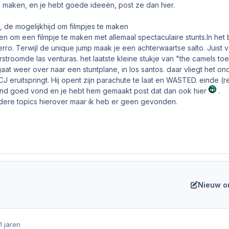
n maken, en je hebt goede ideeën, post ze dan hier.
de mogelijkhijd om filmpjes te maken
n om een filmpje te maken met allemaal spectaculaire stunts.In het
Fierro. Terwijl de unique jump maak je een achterwaartse salto. Juis
stroomde las venturas. het laatste kleine stukje van "the camels toe
gaat weer over naar een stuntplane, in los santos. daar vliegt he
 CJ eruitspringt. Hij opent zijn parachute te laat en WASTED. einde (
mand goed vond en je hebt hem gemaakt post dat dan ook hier
.
dere topics hierover maar ik heb er geen gevonden.
Nieuw o
1 jaren