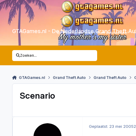
Skip to content
GTAGames.nl - De Nederlandse Grand Theft Au
De Nederlandse Grand Theft Auto website!
My mother's my sister
Zoeken...
GTAGames.nl
Grand Theft Auto
Grand Theft Auto
Scenario
Geplaatst:
23 mei 2005
2