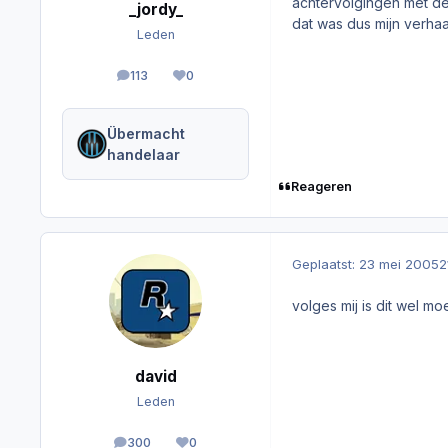
achtervolgingen met de
_jordy_
dat was dus mijn verhaa
Leden
113
0
berichten
Reputation
Übermacht
handelaar
Reageren
Geplaatst:
23 mei 2005
2
volges mij is dit wel moe
david
Leden
300
0
berichten
Reputation