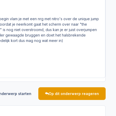
 begin vlam je met een nrg met nitro's over de unique jump
t voordat je neerkomt gaat het scherm over naar "the
" is nog niet overstroomd, dus kan je er juist overjumpen
t onder gewaagde bruggen en doet het halsbrekende
redelijk kort dus mag nog wat meer in)
nderwerp starten
Op dit onderwerp reageren