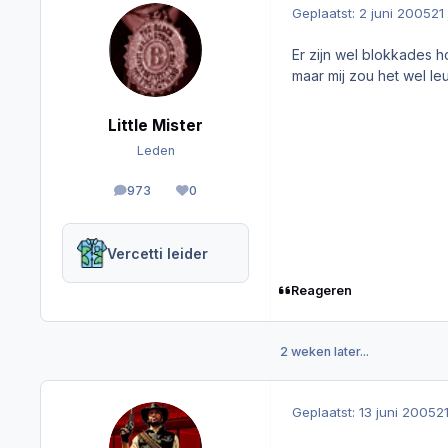
Geplaatst:
2 juni 2005
21
Er zijn wel blokkades ho
maar mij zou het wel l
Little Mister
Leden
973
0
berichten
Reputation
Vercetti leider
Reageren
2 weken later...
Geplaatst:
13 juni 2005
2