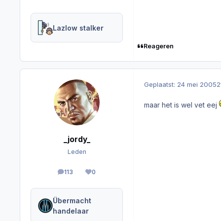
Lazlow stalker
Reageren
Geplaatst:
24 mei 2005
2
maar het is wel vet eej
_jordy_
Leden
113
0
berichten
Reputation
Übermacht
handelaar