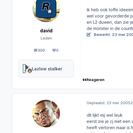
ik heb ook toffe idee
wel voor gevorderde p
en L2 duwen, dan zie je
de monster in de country
david
Bewerkt:
23 mei 20
Leden
300
0
berichten
Reputation
Lazlow stalker
Reageren
Geplaatst:
23 mei 2005
2
dit lijkt mij wel leuk
eerst zie je cj met een
heeft verloren maar is 