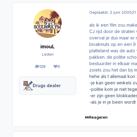
Geplaatst:
2 juni 2005
21
als ik een film zou make
CJ rijd door de straten
overval je dus maar er r
bivakmuts op en een 9 MM
imouL
platteland was de auto 
Leden
pakken. de politie scho
bestuurder in elkaar ma
129
0
berichten
Reputation
zoiets zou het dan bij 
hehe als t allemaal kon
-je kan geen winkels o
Drugs dealer
-politie kom je niet teg
-er zijn geen blokkade
-als je in je been wordt
Reageren