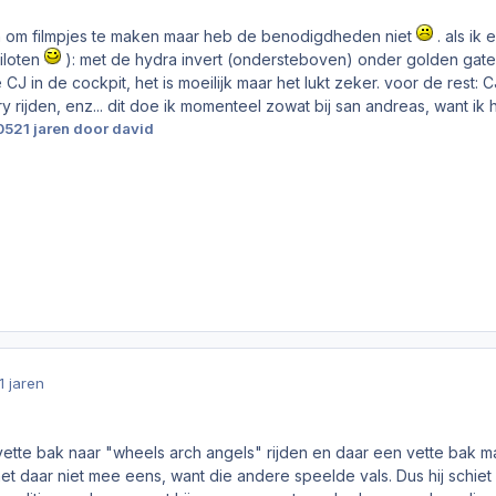
ën om filmpjes te maken maar heb de benodigdheden niet
. als ik 
iloten
): met de hydra invert (ondersteboven) onder golden gate 
 CJ in de cockpit, het is moeilijk maar het lukt zeker. voor de rest
 rijden, enz... dit doe ik momenteel zowat bij san andreas, want ik heb
05
21 jaren
door david
1 jaren
 vette bak naar "wheels arch angels" rijden en daar een vette bak ma
het daar niet mee eens, want die andere speelde vals. Dus hij schiet