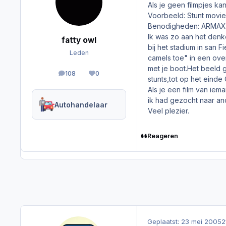
Als je geen filmpjes ka
Voorbeeld: Stunt movie
Benodigheden: ARMAX, 
Ik was zo aan het denke
fatty owl
bij het stadium in san 
Leden
camels toe" in een over
met je boot.Het beeld 
108
0
berichten
Reputation
stunts,tot op het einde
Als je een film van ie
ik had gezocht naar an
Autohandelaar
Veel plezier.
Reageren
Geplaatst:
23 mei 2005
2