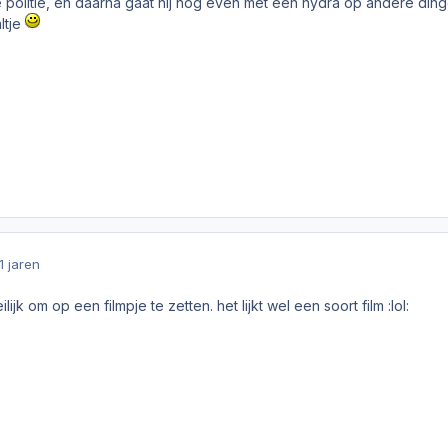
 politie, en daarna gaat hij nog even met een hydra op andere ding
ltje
1 jaren
ilijk om op een filmpje te zetten. het lijkt wel een soort film :lol: