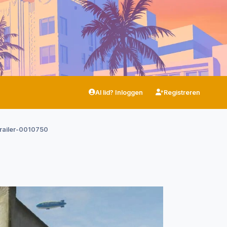
Al lid? Inloggen
Registreren
railer-0010750