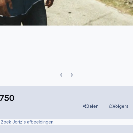
Previous carousel slide
Next carousel slide
0750
Delen
Volgers
Zoek Joriz's afbeeldingen