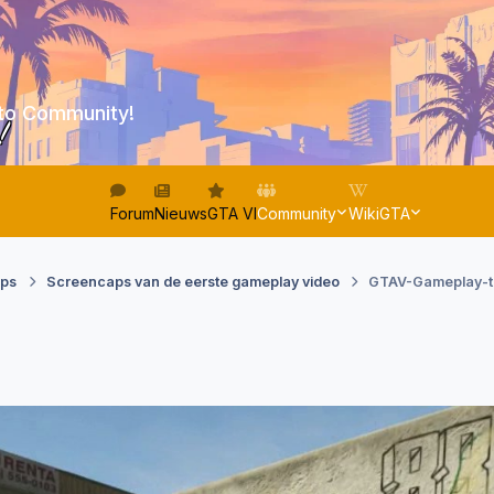
to Community!
!
Forum
Nieuws
GTA VI
Community
WikiGTA
aps
Screencaps van de eerste gameplay video
GTAV-Gameplay-t