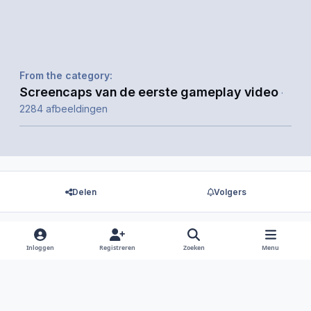
From the category:
Screencaps van de eerste gameplay video
·
2284 afbeeldingen
Delen
Volgers
Inloggen
Registreren
Zoeken
Menu
Er zijn geen reacties om weer te geven.