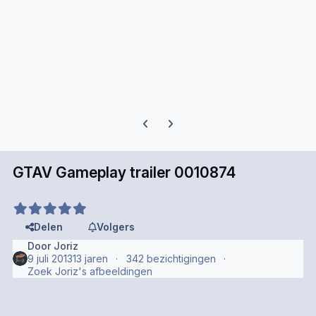
Previous carousel slide
Next carousel slide
GTAV Gameplay trailer 0010874
Delen
Volgers
Door
Joriz
9 juli 2013
13 jaren
342 bezichtigingen
Zoek Joriz's afbeeldingen