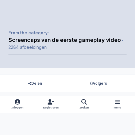
From the category:
Screencaps van de eerste gameplay video
·
2284 afbeeldingen
Delen
Volgers
Inloggen
Registreren
Zoeken
Menu
Er zijn geen reacties om weer te geven.