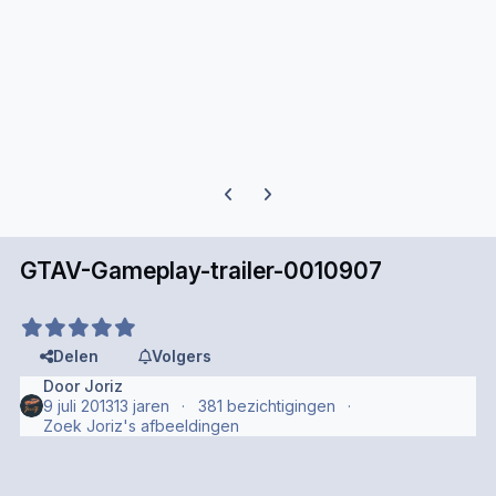
Previous carousel slide
Next carousel slide
GTAV-Gameplay-trailer-0010907
Delen
Volgers
Door
Joriz
9 juli 2013
13 jaren
381 bezichtigingen
Zoek Joriz's afbeeldingen