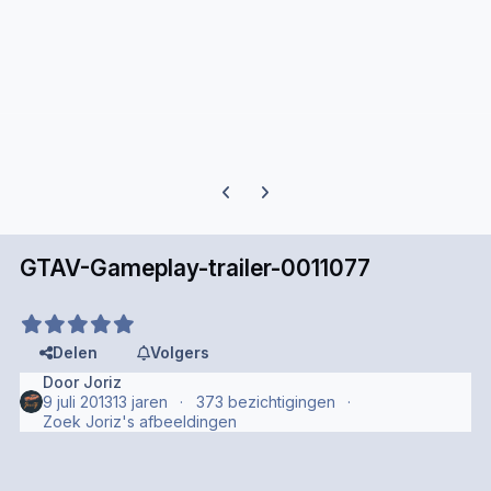
Previous carousel slide
Next carousel slide
GTAV-Gameplay-trailer-0011077
Delen
Volgers
Door
Joriz
9 juli 2013
13 jaren
373 bezichtigingen
Zoek Joriz's afbeeldingen