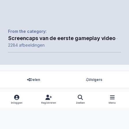
From the category:
Screencaps van de eerste gameplay video
·
2284 afbeeldingen
Delen
Volgers
Inloggen
Registreren
Zoeken
Menu
Er zijn geen reacties om weer te geven.