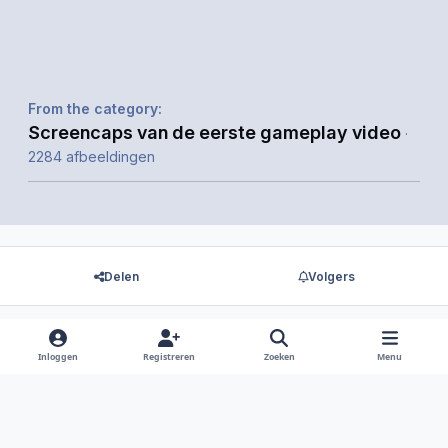
From the category:
Screencaps van de eerste gameplay video
·
2284 afbeeldingen
Delen
Volgers
Inloggen
Registreren
Zoeken
Menu
Er zijn geen reacties om weer te geven.