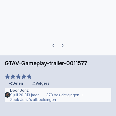
Previous carousel slide
Next carousel slide
GTAV-Gameplay-trailer-0011577
Delen
Volgers
Door
Joriz
9 juli 2013
13 jaren
373 bezichtigingen
Zoek Joriz's afbeeldingen