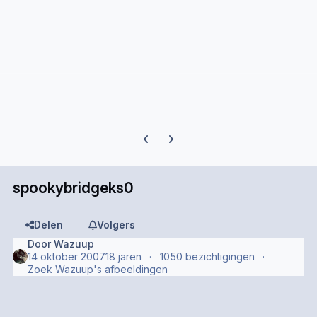
Previous carousel slide
Next carousel slide
spookybridgeks0
Delen
Volgers
Door
Wazuup
14 oktober 2007
18 jaren
1050 bezichtigingen
Zoek Wazuup's afbeeldingen