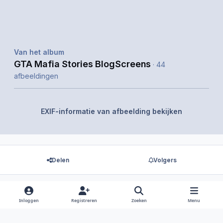
Van het album
GTA Mafia Stories BlogScreens
· 44
afbeeldingen
EXIF-informatie van afbeelding bekijken
Delen
Volgers
Inloggen
Registreren
Zoeken
Menu
Er zijn geen reacties om weer te geven.