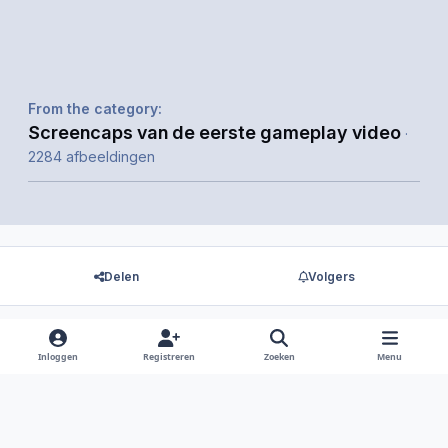
From the category:
Screencaps van de eerste gameplay video
·
2284 afbeeldingen
Delen
Volgers
Inloggen
Registreren
Zoeken
Menu
Er zijn geen reacties om weer te geven.