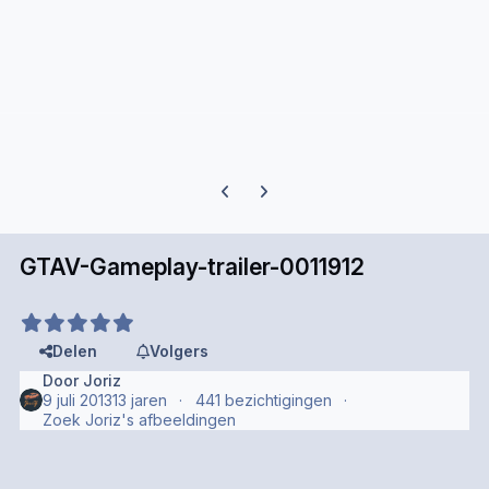
Previous carousel slide
Next carousel slide
GTAV-Gameplay-trailer-0011912
Delen
Volgers
Door
Joriz
9 juli 2013
13 jaren
441 bezichtigingen
Zoek Joriz's afbeeldingen