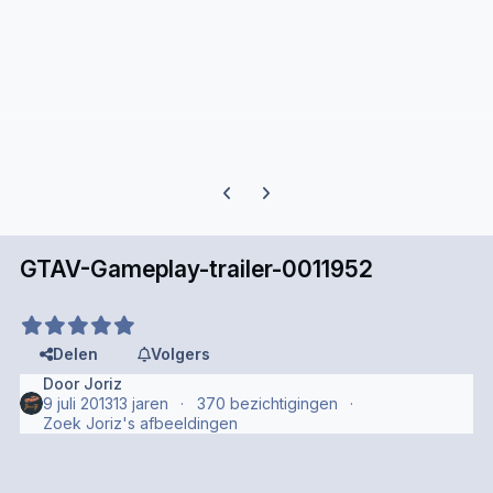
Previous carousel slide
Next carousel slide
GTAV-Gameplay-trailer-0011952
Delen
Volgers
Door
Joriz
9 juli 2013
13 jaren
370 bezichtigingen
Zoek Joriz's afbeeldingen