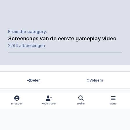
From the category:
Screencaps van de eerste gameplay video
·
2284 afbeeldingen
Delen
Volgers
Inloggen
Registreren
Zoeken
Menu
Er zijn geen reacties om weer te geven.