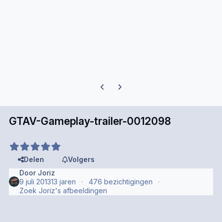
Previous carousel slide
Next carousel slide
GTAV-Gameplay-trailer-0012098
Delen
Volgers
Door
Joriz
9 juli 2013
13 jaren
476 bezichtigingen
Zoek Joriz's afbeeldingen