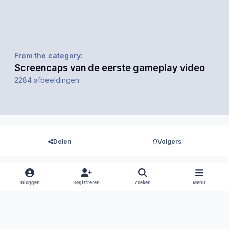
From the category:
Screencaps van de eerste gameplay video
·
2284 afbeeldingen
Delen
Volgers
Inloggen
Registreren
Zoeken
Menu
Er zijn geen reacties om weer te geven.