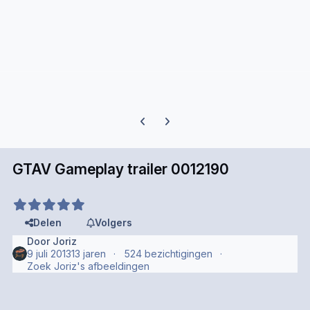
Previous carousel slide
Next carousel slide
GTAV Gameplay trailer 0012190
Delen
Volgers
Door
Joriz
9 juli 2013
13 jaren
524 bezichtigingen
Zoek Joriz's afbeeldingen