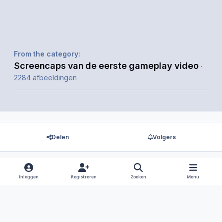
From the category:
Screencaps van de eerste gameplay video
·
2284 afbeeldingen
Delen
Volgers
Inloggen
Registreren
Zoeken
Menu
Er zijn geen reacties om weer te geven.