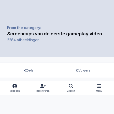
From the category:
Screencaps van de eerste gameplay video
·
2284 afbeeldingen
Delen
Volgers
Inloggen
Registreren
Zoeken
Menu
Er zijn geen reacties om weer te geven.