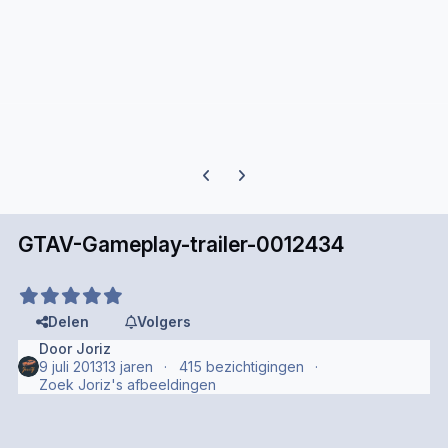
Previous carousel slide
Next carousel slide
GTAV-Gameplay-trailer-0012434
Delen
Volgers
Door
Joriz
9 juli 2013
13 jaren
415 bezichtigingen
Zoek Joriz's afbeeldingen