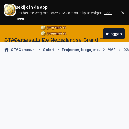
Skip to content
Bekijk in de app
×
Een betere weg om onze GTA community te volgen.
Leer
Sl
meer
.
Inloggen
GTAGames.nl - De Nederlandse Grand Theft Auto
De Nederlandse Grand Theft Auto website!
GTAGames.nl
Galerij
Projecten, blogs, etc.
MAF
02