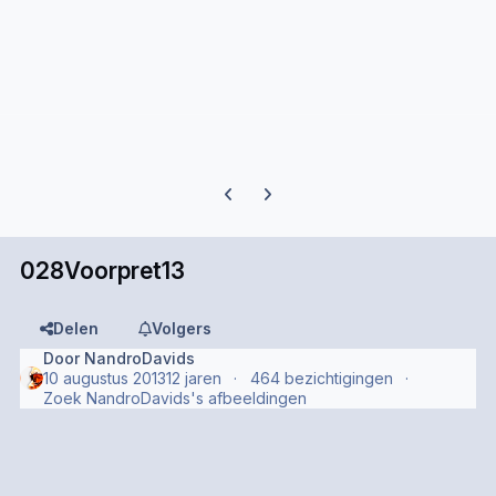
Previous carousel slide
Next carousel slide
028Voorpret13
Delen
Volgers
Door
NandroDavids
10 augustus 2013
12 jaren
464 bezichtigingen
Zoek NandroDavids's afbeeldingen