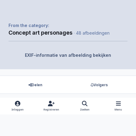
From the category:
Concept art personages
· 48 afbeeldingen
EXIF-informatie van afbeelding bekijken
Delen
Volgers
Inloggen
Registreren
Zoeken
Menu
Er zijn geen reacties om weer te geven.