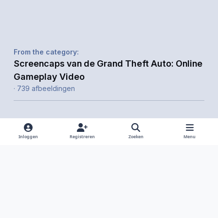
From the category:
Screencaps van de Grand Theft Auto: Online
Gameplay Video
· 739 afbeeldingen
Inloggen
Registreren
Zoeken
Menu
Delen
Volgers
Light Mode
Dark Mode
System Preference
f
i
x
y
d
a
n
o
i