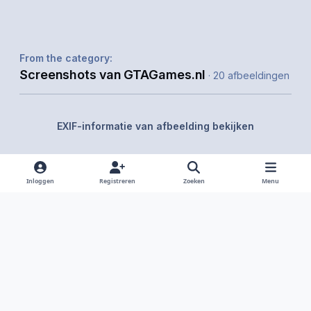
From the category:
Screenshots van GTAGames.nl
· 20 afbeeldingen
EXIF-informatie van afbeelding bekijken
Inloggen
Registreren
Zoeken
Menu
Delen
Volgers
Light Mode
Dark Mode
System Preference
f
i
x
y
d
a
n
o
i
Taal
Privacy Policy
Contact
Cookies
RSS
c
s
u
s