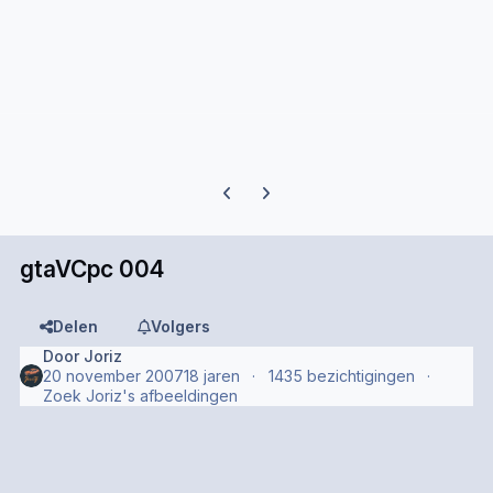
Previous carousel slide
Next carousel slide
gtaVCpc 004
Delen
Volgers
Door
Joriz
20 november 2007
18 jaren
1435 bezichtigingen
Zoek Joriz's afbeeldingen