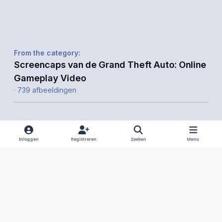
From the category:
Screencaps van de Grand Theft Auto: Online
Gameplay Video
· 739 afbeeldingen
Inloggen
Registreren
Zoeken
Menu
Delen
Volgers
Light Mode
Dark Mode
System Preference
f
i
x
y
d
a
n
o
i