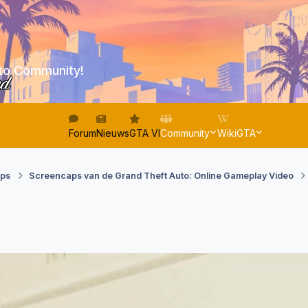
to Community!
ed
Forum
Nieuws
GTA VI
Community
WikiGTA
aps
Screencaps van de Grand Theft Auto: Online Gameplay Video