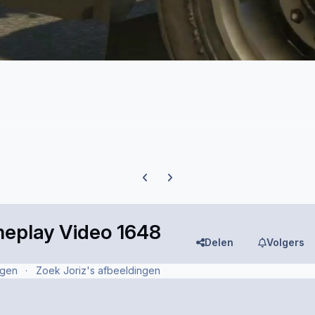
Previous carousel slide
Next carousel slide
meplay Video 1648
Delen
Volgers
ngen
Zoek Joriz's afbeeldingen