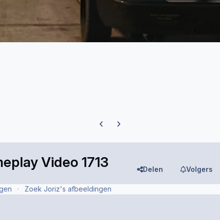
Previous carousel slide
Next carousel slide
eplay Video 1713
Delen
Volgers
ngen
Zoek Joriz's afbeeldingen