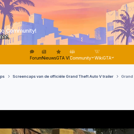
to Community!
nce.
Forum
Nieuws
GTA VI
Community
WikiGTA
aps
Screencaps van de officiële Grand Theft Auto V trailer
Grand T