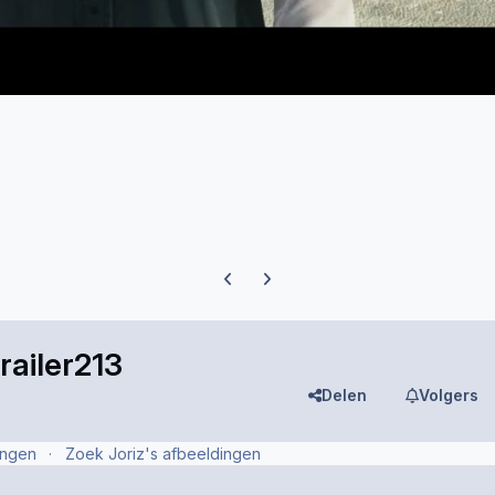
Previous carousel slide
Next carousel slide
railer213
Delen
Volgers
ingen
Zoek Joriz's afbeeldingen