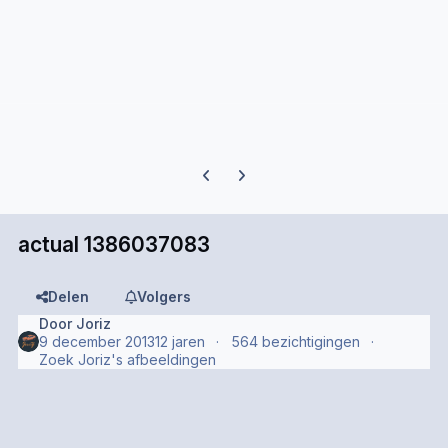
Previous carousel slide
Next carousel slide
actual 1386037083
Delen
Volgers
Door
Joriz
9 december 2013
12 jaren
564 bezichtigingen
Zoek Joriz's afbeeldingen