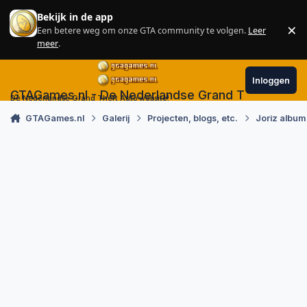
Skip to content
Bekijk in de app
×
Een betere weg om onze GTA community te volgen.
Leer
Sl
meer
.
Inloggen
GTAGames.nl - De Nederlandse Grand Theft Auto
De Nederlandse Grand Theft Auto website!
GTAGames.nl
Galerij
Projecten, blogs, etc.
Joriz album