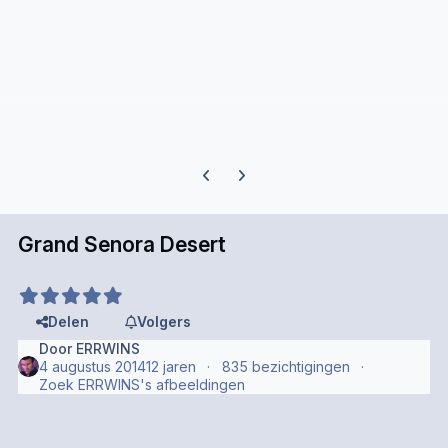
Previous carousel slide
Next carousel slide
Grand Senora Desert
Delen
Volgers
Door
ERRWINS
4 augustus 2014
12 jaren
835 bezichtigingen
Zoek ERRWINS's afbeeldingen