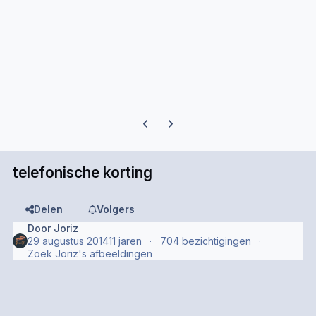
Previous carousel slide
Next carousel slide
telefonische korting
Delen
Volgers
Door
Joriz
29 augustus 2014
11 jaren
704 bezichtigingen
Zoek Joriz's afbeeldingen