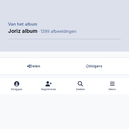
Van het album
Joriz album
· 1299 afbeeldingen
Delen
Volgers
Inloggen
Registreren
Zoeken
Menu
Er zijn geen reacties om weer te geven.
Light Mode
Dark Mode
System Preference
f
i
x
y
d