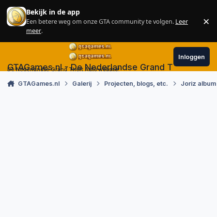
Skip to content
Bekijk in de app
×
Een betere weg om onze GTA community te volgen.
Leer
Sl
meer
.
Inloggen
GTAGames.nl - De Nederlandse Grand Theft Auto
De Nederlandse Grand Theft Auto website!
GTAGames.nl
Galerij
Projecten, blogs, etc.
Joriz album