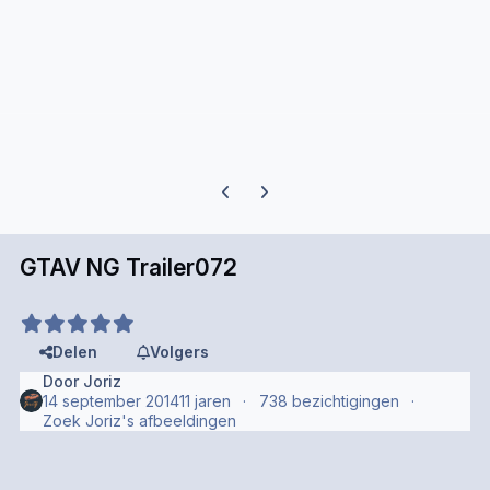
Previous carousel slide
Next carousel slide
GTAV NG Trailer072
Delen
Volgers
Door
Joriz
14 september 2014
11 jaren
738 bezichtigingen
Zoek Joriz's afbeeldingen