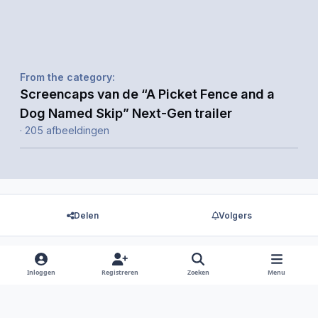
From the category:
Screencaps van de “A Picket Fence and a
Dog Named Skip” Next-Gen trailer
· 205 afbeeldingen
Delen
Volgers
Inloggen
Registreren
Zoeken
Menu
Er zijn geen reacties om weer te geven.