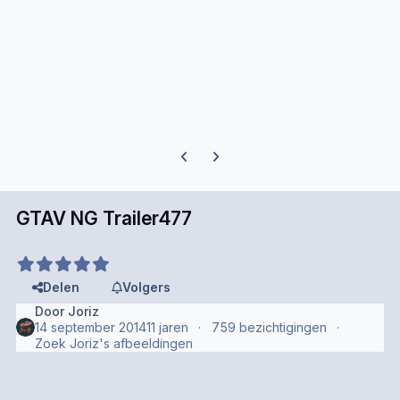
Previous carousel slide
Next carousel slide
GTAV NG Trailer477
Delen
Volgers
Door
Joriz
14 september 2014
11 jaren
759 bezichtigingen
Zoek Joriz's afbeeldingen