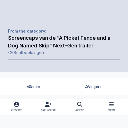
From the category:
Screencaps van de “A Picket Fence and a
Dog Named Skip” Next-Gen trailer
· 205 afbeeldingen
Delen
Volgers
Inloggen
Registreren
Zoeken
Menu
Er zijn geen reacties om weer te geven.