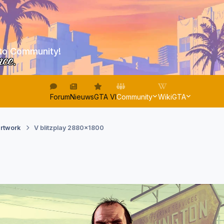
to Community!
nce.
Forum
Nieuws
GTA VI
Community
WikiGTA
artwork
V blitzplay 2880x1800