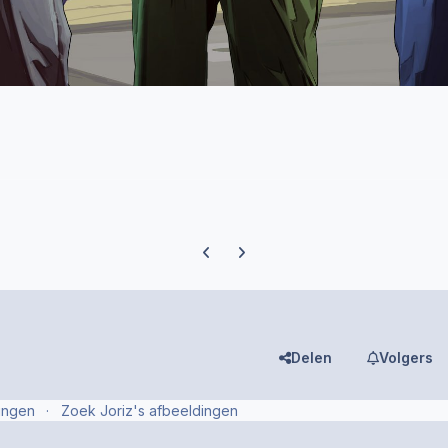
Previous carousel slide
Next carousel slide
Delen
Volgers
ingen
Zoek Joriz's afbeeldingen